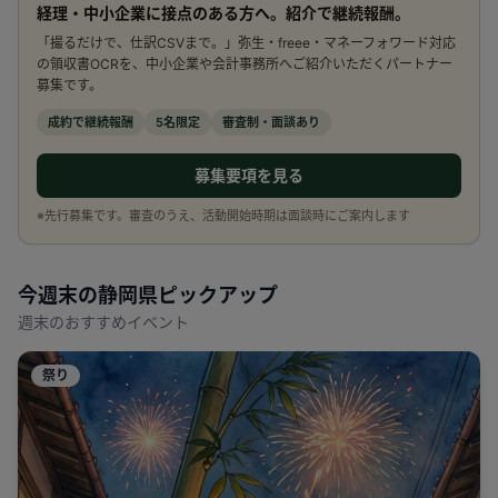
経理・中小企業に接点のある方へ。紹介で継続報酬。
「撮るだけで、仕訳CSVまで。」弥生・freee・マネーフォワード対応
の領収書OCRを、中小企業や会計事務所へご紹介いただくパートナー
募集です。
成約で継続報酬
5名限定
審査制・面談あり
募集要項を見る
※先行募集です。審査のうえ、活動開始時期は面談時にご案内します
今週末の
静岡県
ピックアップ
週末のおすすめイベント
祭り