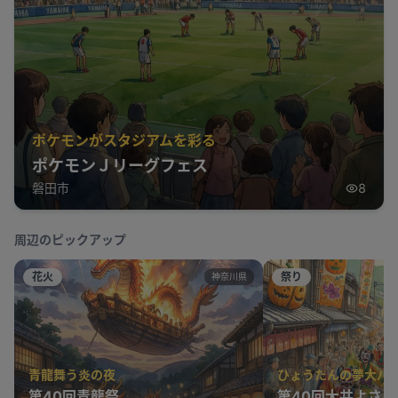
ポケモンがスタジアムを彩る
ポケモンＪリーグフェス
磐田市
8
周辺のピックアップ
花火
祭り
神奈川県
青龍舞う炎の夜
ひょうたんの夢大パ
第40回青龍祭
第40回大井よさ