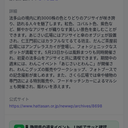
詳細
法多山の境内に約3000株の色とりどりのアジサイが咲き誇
り、訪れる人々を魅了します。紅色、コバルト色、紫色な
ど、鮮やかなアジサイが織りなす美しい景色を楽しむことが
できます。あじさい広場にはアジサイと傘のオブジェが設置
され、仁王門前にはカラフルなてるてる坊主、だんご茶屋前
広場にはアンブレラスカイが登場し、フォトジェニックなス
ポットが満載です。5月23日からは風鈴まつりも同時開催さ
れ、初夏の法多山をアジサイと共に満喫できます。期間中の
週末には、わんこイベント「あじさいとわんこ」が開催さ
れ、わんこグッズの販売やワークショップ、フォトブースで
の記念撮影が楽しめます。また、さくら広場では傘や植物の
専門店による特別販売や、フードキッチンカーによるマルシ
ェも開催され、賑わいを添えます。
公式サイト
https://www.hattasan.or.jp/newwp/archives/8698
📱
静岡県
の週末イベント、LINEでサッと確認