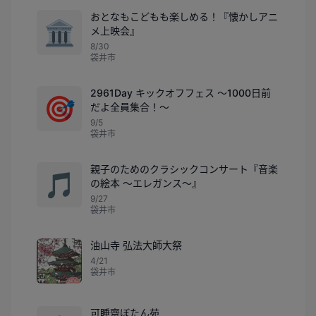
おとなもこどもも楽しめる！『懐かしアニ
🏛️
メ上映会』
8/30
袋井市
2961Day キックオフフェス ～1000日前
🎯
だよ全員集合！～
9/5
袋井市
親子のためのクラシックコンサート『音楽
🎵
の絵本 ～エレガンス～』
9/27
袋井市
油山寺 弘法大師大祭
4/21
袋井市
可睡齋ぼたん苑