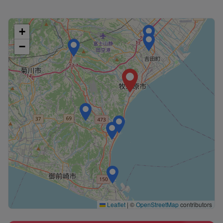
+
−
Leaflet
|
©
OpenStreetMap
contributors