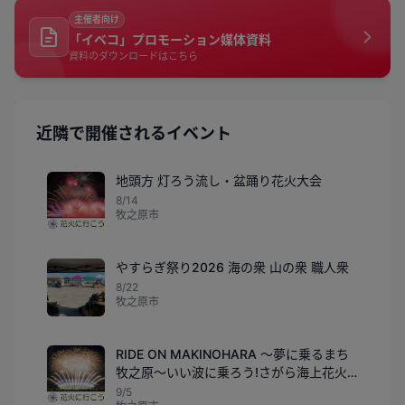
主催者向け
「イベコ」プロモーション媒体資料
資料のダウンロードはこちら
近隣で開催されるイベント
地頭方 灯ろう流し・盆踊り花火大会
8/14
牧之原市
やすらぎ祭り2026 海の衆 山の衆 職人衆
8/22
牧之原市
RIDE ON MAKINOHARA ～夢に乗るまち
牧之原～いい波に乗ろう!さがら海上花火
大会
9/5