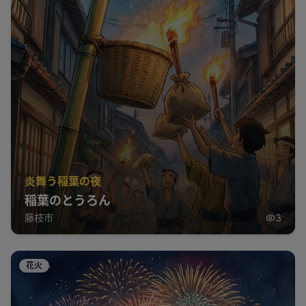
炎舞う稲葉の夜
稲葉のとうろん
藤枝市
3
花火