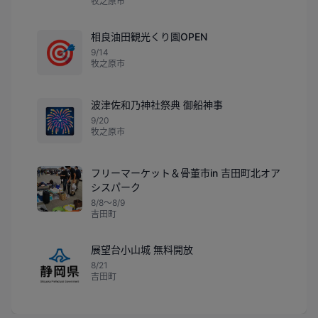
牧之原市
相良油田観光くり園OPEN
🎯
9/14
牧之原市
波津佐和乃神社祭典 御船神事
🎆
9/20
牧之原市
フリーマーケット＆骨董市in 吉田町北オア
シスパーク
8/8〜8/9
吉田町
展望台小山城 無料開放
8/21
吉田町