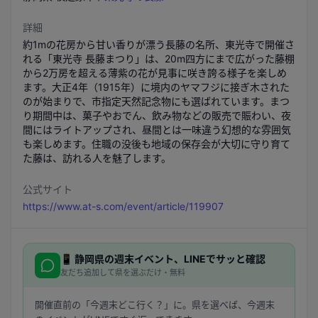
詳細
約1mの花房から甘い香りが漂う長藤の名所、東光寺で開催さ
れる「東光寺 長藤まつり」は、20m四方にまで広がった藤棚
から2万房を超える薄紫の花が見事に咲き誇る様子を楽しめ
ます。大正4年（1915年）に境内のヤマフジに接ぎ木された
のが始まりで、市指定天然記念物にも選ばれています。まつ
り期間中は、菓子やおでん、飲み物などの販売で賑わい、夜
間にはライトアップされ、昼間とは一味違う幻想的な雰囲気
も楽しめます。住職の没後も地域の保存会が大切に守り育て
た藤は、訪れる人を魅了します。
公式サイト
https://www.at-s.com/event/article/119907
📱
静岡県
の週末イベント、LINEでサッと確認
友だち追加して県を選ぶだけ・無料
開催直前の「今週末どこ行く？」に。県を選べば、今週末