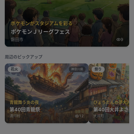
ポケモンがスタジアムを彩る
ポケモンＪリーグフェス
磐田市
9
周辺のピックアップ
花火
祭り
神奈川県
青龍舞う炎の夜
ひょうたんの夢大パ
第40回青龍祭
第40回大井よさ
清川村
12
大井町