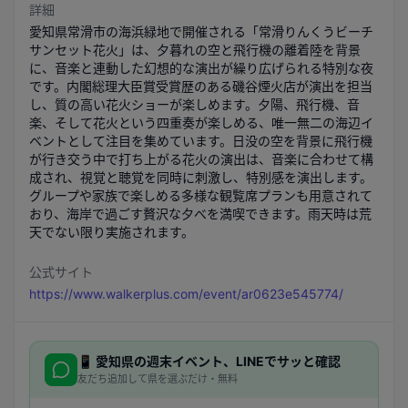
詳細
愛知県常滑市の海浜緑地で開催される「常滑りんくうビーチ 
サンセット花火」は、夕暮れの空と飛行機の離着陸を背景
に、音楽と連動した幻想的な演出が繰り広げられる特別な夜
です。内閣総理大臣賞受賞歴のある磯谷煙火店が演出を担当
し、質の高い花火ショーが楽しめます。夕陽、飛行機、音
楽、そして花火という四重奏が楽しめる、唯一無二の海辺イ
ベントとして注目を集めています。日没の空を背景に飛行機
が行き交う中で打ち上がる花火の演出は、音楽に合わせて構
成され、視覚と聴覚を同時に刺激し、特別感を演出します。
グループや家族で楽しめる多様な観覧席プランも用意されて
おり、海岸で過ごす贅沢な夕べを満喫できます。雨天時は荒
天でない限り実施されます。
公式サイト
https://www.walkerplus.com/event/ar0623e545774/
📱
愛知県
の週末イベント、LINEでサッと確認
友だち追加して県を選ぶだけ・無料