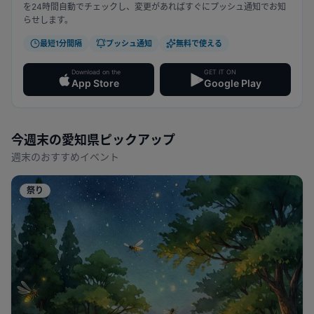
を24時間自動でチェックし、変更があればすぐにプッシュ通知でお知
らせします。
最短1分間隔
プッシュ通知
無料で使える
Download on the
GET IT ON
App Store
Google Play
今週末の
愛知県
ピックアップ
週末のおすすめイベント
祭り