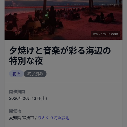
walkerplus.com
夕焼けと音楽が彩る海辺の
特別な夜
花火
終了済み
開催期間
2026年06月13日(土)
開催地
愛知県
常滑市
/
りんくう海浜緑地