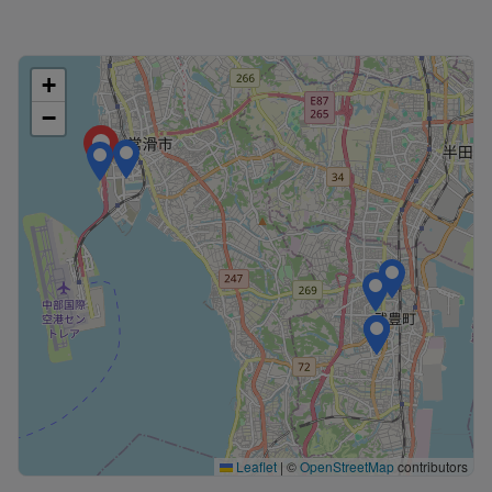
+
−
Leaflet
|
©
OpenStreetMap
contributors