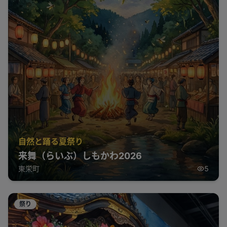
自然と踊る夏祭り
来舞（らいぶ）しもかわ2026
東栄町
5
祭り