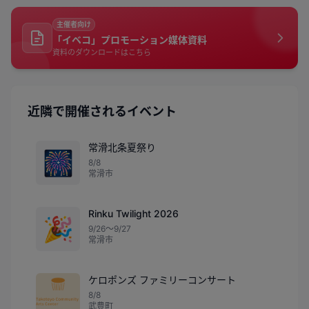
主催者向け
「イベコ」プロモーション媒体資料
資料のダウンロードはこちら
近隣で開催されるイベント
常滑北条夏祭り
🎆
8/8
常滑市
Rinku Twilight 2026
🎉
9/26〜9/27
常滑市
ケロポンズ ファミリーコンサート
8/8
武豊町