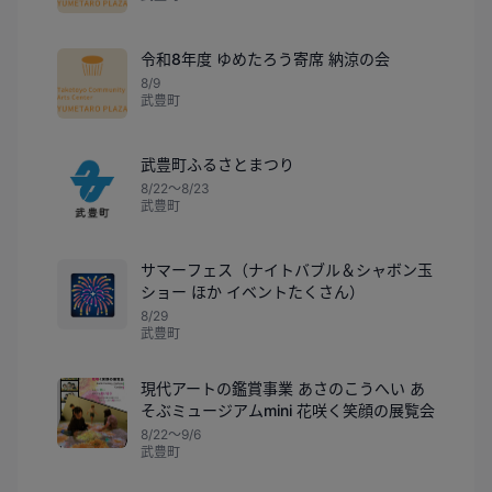
令和8年度 ゆめたろう寄席 納涼の会
8/9
武豊町
武豊町ふるさとまつり
8/22〜8/23
武豊町
サマーフェス（ナイトバブル＆シャボン玉
🎆
ショー ほか イベントたくさん）
8/29
武豊町
現代アートの鑑賞事業 あさのこうへい あ
そぶミュージアムmini 花咲く笑顔の展覧会
8/22〜9/6
武豊町