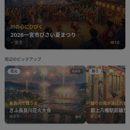
川の心にひびく
2026一宮市びさい夏まつり
一宮市
16
周辺のピックアップ
花火
祭り
岐阜県
長良川で舞う炎
踊りの風が運ばれる
ぎふ長良川花火大会
郡上八幡駅前踊り
岐阜市
8
郡上市