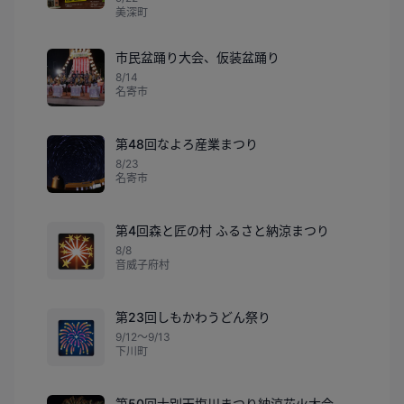
美深町
市民盆踊り大会、仮装盆踊り
8/14
名寄市
第48回なよろ産業まつり
8/23
名寄市
第4回森と匠の村 ふるさと納涼まつり
🎇
8/8
音威子府村
第23回しもかわうどん祭り
🎆
9/12〜9/13
下川町
第50回士別天塩川まつり納涼花火大会