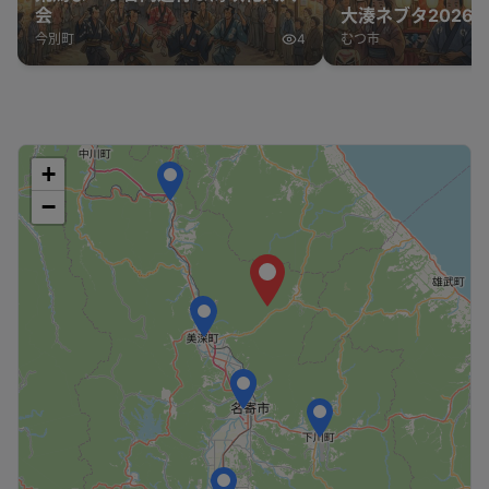
会
大湊ネブタ2026
今別町
4
むつ市
+
−