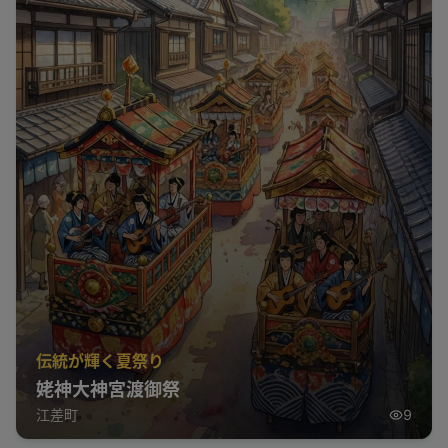
伝統が輝く夏祭り
姥神大神宮渡御祭
江差町
9