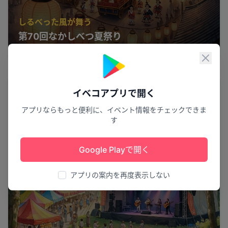
しるべった風が舞う
第70回なかしべつ夏祭り
中標津町
20
閉じ
祭り
イベコアプリで開く
アプリならもっと便利に、イベント情報をチェックできま
す
Google Playで開く
アプリの案内を再度表示しない