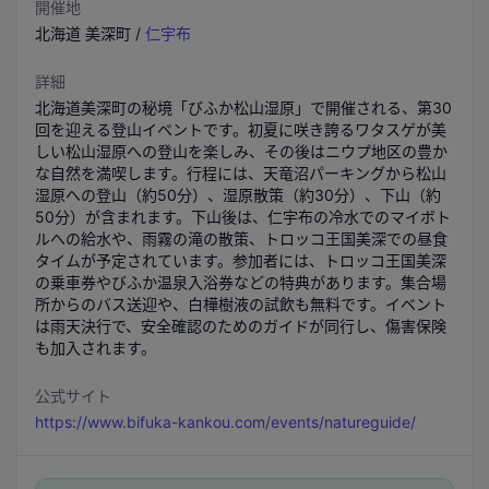
開催地
北海道
美深町
/
仁宇布
詳細
北海道美深町の秘境「びふか松山湿原」で開催される、第30
回を迎える登山イベントです。初夏に咲き誇るワタスゲが美
しい松山湿原への登山を楽しみ、その後はニウプ地区の豊か
な自然を満喫します。行程には、天竜沼パーキングから松山
湿原への登山（約50分）、湿原散策（約30分）、下山（約
50分）が含まれます。下山後は、仁宇布の冷水でのマイボト
ルへの給水や、雨霧の滝の散策、トロッコ王国美深での昼食
タイムが予定されています。参加者には、トロッコ王国美深
の乗車券やびふか温泉入浴券などの特典があります。集合場
所からのバス送迎や、白樺樹液の試飲も無料です。イベント
は雨天決行で、安全確認のためのガイドが同行し、傷害保険
も加入されます。
公式サイト
https://www.bifuka-kankou.com/events/natureguide/