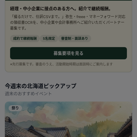
経理・中小企業に接点のある方へ。紹介で継続報酬。
「撮るだけで、仕訳CSVまで。」弥生・freee・マネーフォワード対応
の領収書OCRを、中小企業や会計事務所へご紹介いただくパートナー
募集です。
成約で継続報酬
5名限定
審査制・面談あり
募集要項を見る
※先行募集です。審査のうえ、活動開始時期は面談時にご案内します
今週末の
北海道
ピックアップ
週末のおすすめイベント
祭り