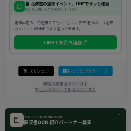
📱
北海道
の週末イベント、LINEでサッと確認
友だち追加して県を選ぶだけ・無料
開催直前の「今週末どこ行く？」に。県を選べば、今週末
のイベントがLINEですぐ返ってきます。
LINEで友だち追加
Xでシェア
はてなブックマーク
情報の編集をリクエスト
新しいイベントの掲載リクエスト
PR
RECEIPT OCR PARTNER
領収書OCR 紹介パートナー募集