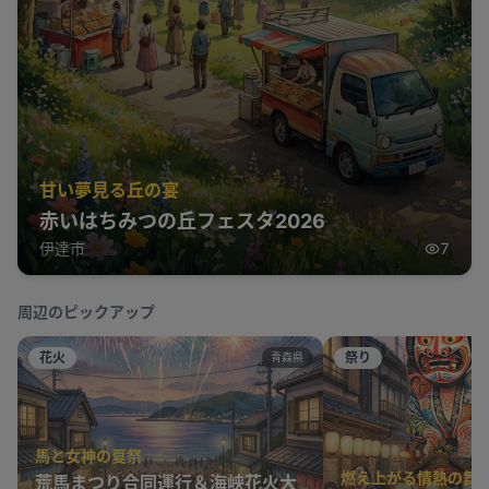
甘い夢見る丘の宴
赤いはちみつの丘フェスタ2026
伊達市
7
周辺のピックアップ
花火
祭り
青森県
馬と女神の夏祭
燃え上がる情熱の舞
荒馬まつり合同運行＆海峡花火大