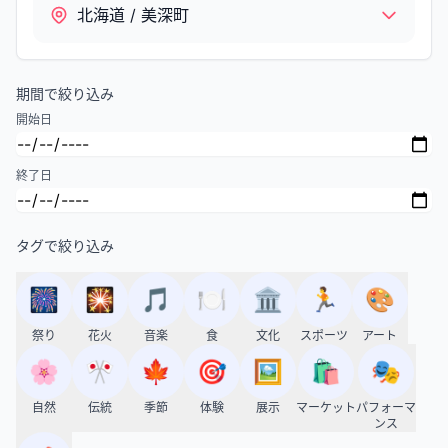
北海道 / 美深町
期間で絞り込み
開始日
終了日
タグで絞り込み
🎆
🎇
🎵
🍽️
🏛️
🏃
🎨
祭り
花火
音楽
食
文化
スポーツ
アート
🌸
🎌
🍁
🎯
🖼️
🛍️
🎭
自然
伝統
季節
体験
展示
マーケット
パフォーマ
ンス