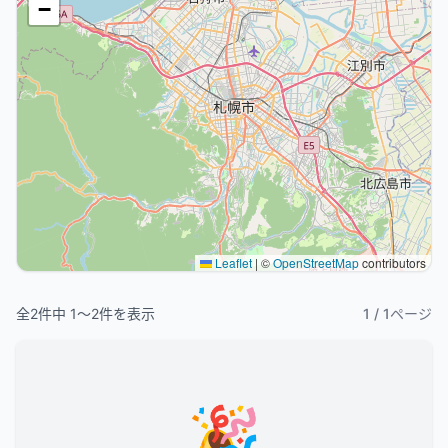
−
Leaflet
|
©
OpenStreetMap
contributors
全
2
件中
1
〜
2
件を表示
1
/
1
ページ
🎉