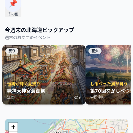
📌
その他
今週末の
北海道
ピックアップ
週末のおすすめイベント
祭り
花火
伝統が輝く夏祭り
しるべった風が舞う
姥神大神宮渡御祭
第70回なかしべつ
江差町
9
中標津町
+