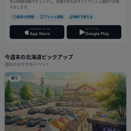
を24時間自動でチェックし、変更があればすぐにプッシュ通知でお知
らせします。
最短1分間隔
プッシュ通知
無料で使える
Download on the
GET IT ON
App Store
Google Play
今週末の
北海道
ピックアップ
週末のおすすめイベント
祭り