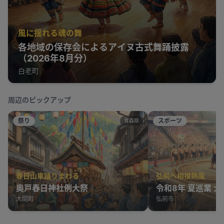
風に揺れる魂の舞
各地域の保存会によるアイヌ古式舞踊披露
（2026年8月分）
白老町
周辺のピックアップ
祭り
スポーツ
青森県
春日山車踊りまわる
弘前へ相撲熱風
奥戸春日神社例大祭
令和8年 夏巡業 
大間町
弘前市