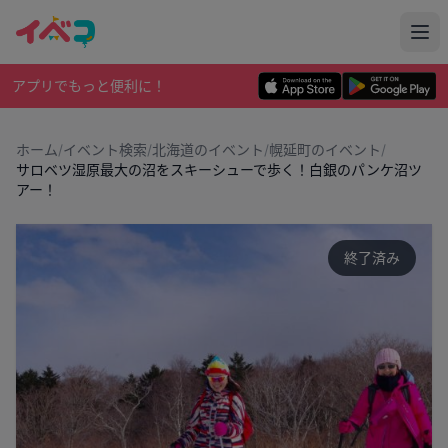
アプリでもっと便利に！
ホーム
/
イベント検索
/
北海道のイベント
/
幌延町のイベント
/
サロベツ湿原最大の沼をスキーシューで歩く！白銀のパンケ沼ツ
アー！
終了済み