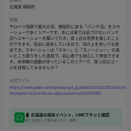
北海道
幌延町
詳細
サロベツ湿原で最大の沼、幌延町にある「パンケ沼」をスキ
ーシューで歩くツアーです。冬には車では近づけないパンケ
沼へスキーシューを履いて行き、真っ白な世界を楽しむこと
ができます。完全に結氷しているので、沼の上を歩いても安
全です。スキーシューは「スキー」と「スノーシュー」の良
いところ取りをした道具で、初心者でも安心して参加できま
す。未体験の感動が待っているこのツアーで、真っ白なゴー
ルを目指してみませんか？
公式サイト
https://www.jalan.net/kankou/spt_guide000000223614/activi
showplan=ichiran&vos=aljacpalotzzx00000080
📱
北海道
の週末イベント、LINEでサッと確認
友だち追加して県を選ぶだけ・無料