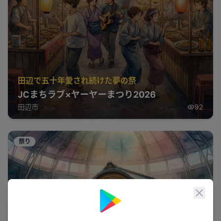
田辺で五十年愛され続けた夢の祭
JCまちラブ×ヤーヤーまつり2026
田辺市
92
祭り
閉じ