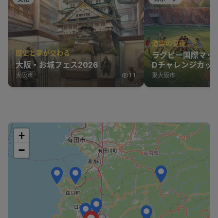
激突の夏夜
歴史と夢が交わる
ラグビー国際マッ
大阪・お城フェス2026
Dチャレンジカップ
表 vs オーストラ
大阪市
11
東大阪市
+
−