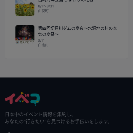
8/1〜8/31
由良町
第四回切目川ダムの夏夜～水源地の村の本
気の夏祭～
8/11
印南町
日本中のイベント情報を集約し、
あなたの"行きたい"を見つけるお手伝いをします。