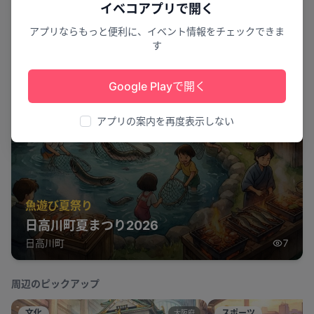
イベコアプリで開く
アプリならもっと便利に、イベント情報をチェックできま
す
Google Playで開く
アプリの案内を再度表示しない
魚遊び夏祭り
日高川町夏まつり2026
日高川町
7
周辺のピックアップ
文化
スポーツ
大阪府