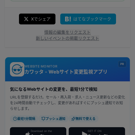
Xでシェア
はてなブックマーク
情報の編集をリクエスト
新しいイベントの掲載リクエスト
PR
WEBSITE MONITOR
カワッタ - Webサイト変更監視アプリ
気になるWebサイトの変更を、最短1分で検知
URLを登録するだけ。セール・再入荷・求人・ニュース更新などの変化
を24時間自動でチェックし、変更があればすぐにプッシュ通知でお知
らせします。
最短1分間隔
プッシュ通知
無料で使える
Download on the
GET IT ON