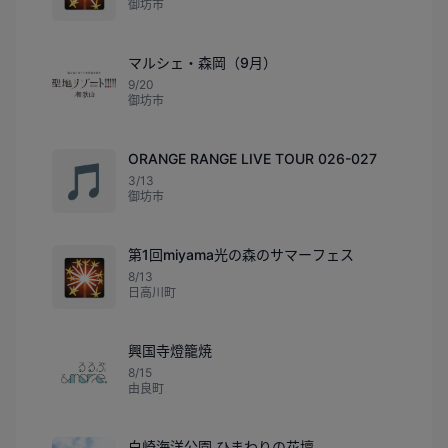
御坊市
マルシェ・森岡（9月）
9/20
御坊市
ORANGE RANGE LIVE TOUR 026-027
🎵
3/13
御坊市
第1回miyama光の森のサマーフェス
🎇
8/13
日高川町
興国寺燈籠焼
8/15
由良町
白崎海洋公園 ひまわりの花壇