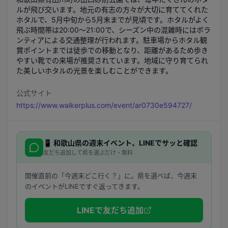
ルが飛び交います。地元の有志の方々が大切に育ててくれた
ホタルで、5月中旬から5月末までが見頃です。ホタルがよく
飛ぶ時間帯は20:00〜21:00で、シーズン中の混雑時にはボラ
ンティアによる交通整理が行われます。駐車場からホタル観
賞ポイントまでは徒歩での移動となり、距離があるため歩き
やすい靴での来場が推奨されています。地域に守り育てられ
た美しいホタルの光景を楽しむことができます。
公式サイト
https://www.walkerplus.com/event/ar0730e594727/
📱
和歌山県
の週末イベント、LINEでサッと確認
友だち追加して県を選ぶだけ・無料
開催直前の「今週末どこ行く？」に。県を選べば、今週末
のイベントがLINEですぐ返ってきます。
LINEで友だち追加