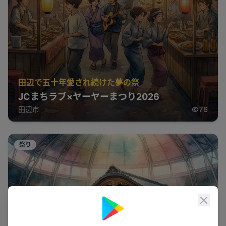
田辺で五十年愛され続けた夢の祭
JCまちラブ×ヤーヤーまつり2026
田辺市
76
祭り
閉じ