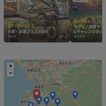
激突の夏夜
歴史と夢が交わる
ラグビー国際マッ
大阪・お城フェス2026
Dチャレンジカップ
表 vs オーストラ
大阪市
10
東大阪市
+
−