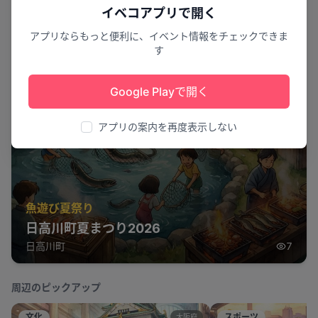
イベコアプリで開く
アプリならもっと便利に、イベント情報をチェックできま
す
Google Playで開く
アプリの案内を再度表示しない
魚遊び夏祭り
日高川町夏まつり2026
日高川町
7
周辺のピックアップ
文化
スポーツ
大阪府