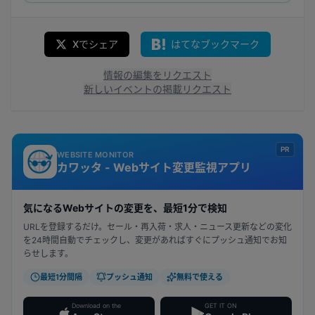
Xでシェア
はてなブックマーク
情報の編集をリクエスト
新しいイベントの掲載リクエスト
PR
WEBSITE MONITOR
カワッタ - Webサイト変更監視アプリ
気になるWebサイトの変更を、最短1分で検知
URLを登録するだけ。セール・再入荷・求人・ニュース更新などの変化
を24時間自動でチェックし、変更があればすぐにプッシュ通知でお知
らせします。
最短1分間隔
プッシュ通知
無料で使える
Download on the
GET IT ON