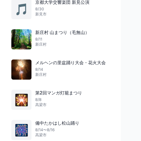
京都大学交響楽団 新見公演
🎵
8/30
新見市
新庄村 山まつり（毛無山）
8/11
祭り
花火
徳島県
新庄村
メルヘンの里盆踊り大会・花火大会
阿波おどりの歓迎
8/14
新庄村
海の祝祭
徳島阿波おどり空港 歓迎阿波おど
り
三豊たくま港まつり
松茂町
1
三豊市
第2回マンガ灯籠まつり
🎇
8/8
高梁市
備中たかはし松山踊り
🎆
8/14〜8/16
高梁市