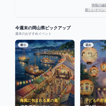
情報の編
新しいイベン
今週末の
岡山県
ピックアップ
週末のおすすめイベント
祭り
花火
海風に包まれる夏の宴
子どもの想