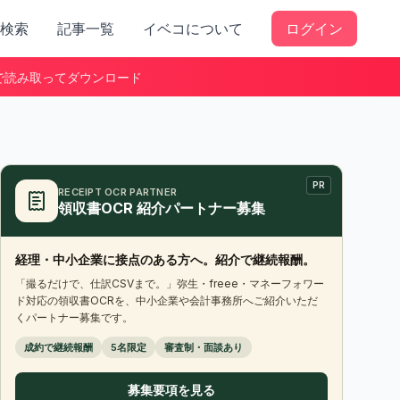
検索
記事一覧
イベコについて
ログイン
で読み取ってダウンロード
PR
RECEIPT OCR PARTNER
領収書OCR 紹介パートナー募集
経理・中小企業に接点のある方へ。紹介で継続報酬。
「撮るだけで、仕訳CSVまで。」弥生・freee・マネーフォワー
ド対応の領収書OCRを、中小企業や会計事務所へご紹介いただ
くパートナー募集です。
成約で継続報酬
5名限定
審査制・面談あり
募集要項を見る