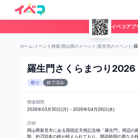
イベコアプ
ホーム
/
イベント検索
/
岡山県のイベント
/
新見市のイベント
/
羅
羅生門さくらまつり2026
祭り
終了済み
開催期間
2026年03月30日(月) - 2026年04月29日(水)
詳細
岡山県新見市にある国指定天然記念物「羅生門」周辺の羅
類、約700本の桜が植えられており、開花時期の異なる