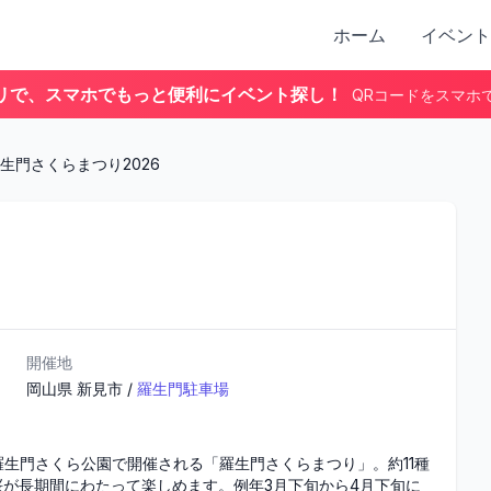
ホーム
イベント
リで、スマホでもっと便利にイベント探し！
QRコードをスマホ
生門さくらまつり2026
開催地
岡山県
新見市
/
羅生門駐車場
生門さくら公園で開催される「羅生門さくらまつり」。約11種
桜が長期間にわたって楽しめます。例年3月下旬から4月下旬に