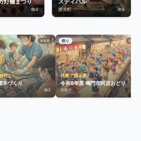
ガ灯籠まつり
スティバル
4
勝央町
4
祭り
鳥取県
徳島県
触れよ
桟敷で踊る夏
標本づくり
令和8年度 鳴門市阿波おどり
2
徳島市
2