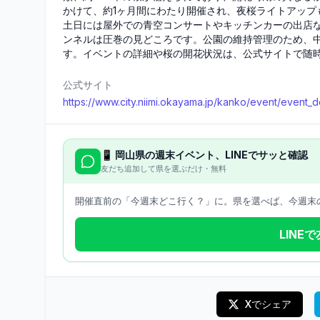
かけて、約1ヶ月間にわたり開催され、夜桜ライトアップ
土日には屋外での青空コンサートやキッチンカーの出店な
ンネルは圧巻の見どころです。公園の維持管理のため、中
す。イベントの詳細や桜の開花状況は、公式サイトで随
公式サイト
https://www.city.niimi.okayama.jp/kanko/event/event_de
📱
岡山県
の週末イベント、LINEでサッと確認
友だち追加して県を選ぶだけ・無料
開催直前の「今週末どこ行く？」に。県を選べば、今週末の
LINE
Xでシェア