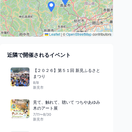
Leaflet
|
©
OpenStreetMap
contributors
近隣で開催されるイベント
【２０２６】第５１回 新見ふるさと
まつり
8/8
新見市
見て、触れて、聴いて つちやあゆみ
木のアート展
7/11〜8/30
新見市