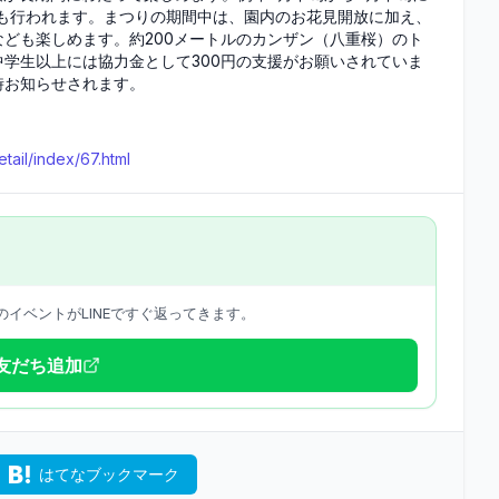
も行われます。まつりの期間中は、園内のお花見開放に加え、
ども楽しめます。約200メートルのカンザン（八重桜）のト
学生以上には協力金として300円の支援がお願いされていま
時お知らせされます。
tail/index/67.html
イベントがLINEですぐ返ってきます。
で友だち追加
はてなブックマーク