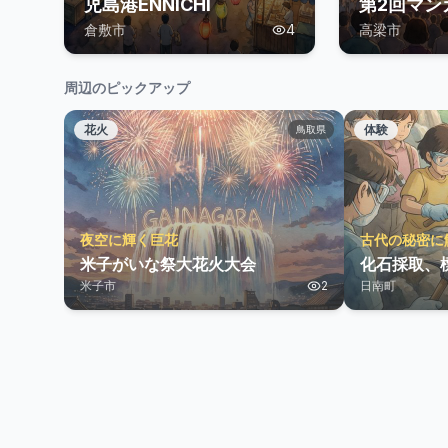
児島港ENNICHI
第2回マン
倉敷市
4
高梁市
周辺のピックアップ
花火
体験
鳥取県
夜空に輝く巨花
古代の秘密に
米子がいな祭大花火大会
化石採取、
米子市
2
日南町