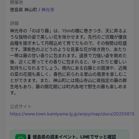
開催地
徳島県
神山町
/
神光寺
詳細
神光寺の「のぼり藤」は、15mの棚に巻きつき、天に昇るよ
うな独特の姿で美しい花を咲かせます。先代のご住職が優良
品種を接ぎ木して丹精込めて育てたもので、その樹勢は旺盛
です。薄紫色のぶどうのような見事な花が咲き誇り、あたり
一帯は藤の甘い香りに包まれます。遠景で力強い姿を眺めた
後、近くに寄ってその香りに包まれると、ゆったりと優しい
気持ちになれるでしょう。境内にある白藤との競演や、近隣
の菜の花畑も美しく、春色に彩られる里山の風景を楽しむこ
とができます。また、神山町には焼山寺山に県指定の藤の群
生地もあり、藤の開花期には町内各地で野生の藤も楽しめま
す。
公式サイト
https://www.town.kamiyama.lg.jp/enjoy/map/docs/202506190
📱
徳島県
の週末イベント、LINEでサッと確認