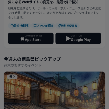
気になるWebサイトの変更を、最短1分で検知
URLを登録するだけ。セール・再入荷・求人・ニュース更新などの変化
を24時間自動でチェックし、変更があればすぐにプッシュ通知でお知
らせします。
最短1分間隔
プッシュ通知
無料で使える
Download on the
GET IT ON
App Store
Google Play
今週末の
徳島県
ピックアップ
週末のおすすめイベント
祭り