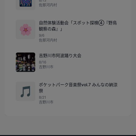
🎆
8/13
佐那河内村
自然体験活動会「スポット探検④『野鳥
🌸
観察の森』」
9/6
佐那河内村
吉野川市阿波踊り大会
8/16
吉野川市
ポケットパーク音楽祭vol.7 みんなの納涼
🎵
祭
8/21
吉野川市