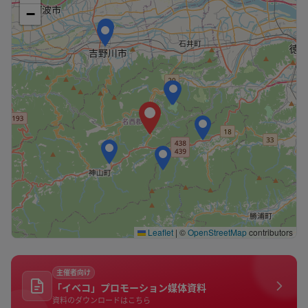
−
Leaflet
|
©
OpenStreetMap
contributors
主催者向け
「イベコ」プロモーション媒体資料
資料のダウンロードはこちら