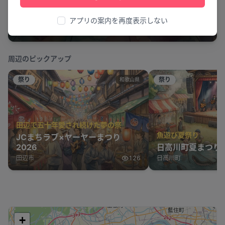
阿波おどりの歓迎
徳島阿波おどり空港 歓迎阿波おどり
アプリの案内を再度表示しない
松茂町
1
周辺のピックアップ
祭り
祭り
和歌山県
田辺で五十年愛され続けた夢の祭
魚遊び夏祭り
JCまちラブ×ヤーヤーまつり
2026
日高川町夏まつり2
田辺市
126
日高川町
+