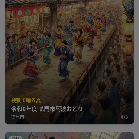
桟敷で踊る夏
令和8年度 鳴門市阿波おどり
徳島市
3
祭り