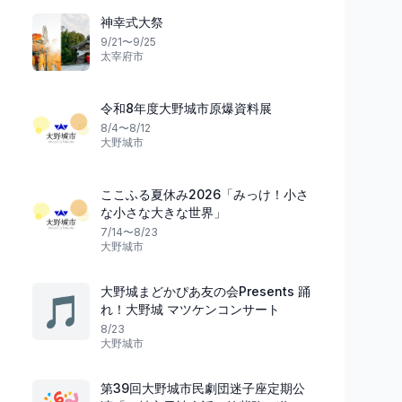
神幸式大祭
9/21〜9/25
太宰府市
令和8年度大野城市原爆資料展
8/4〜8/12
大野城市
ここふる夏休み2026「みっけ！小さ
花火
花火
佐賀県
な小さな大きな世界」
7/14〜8/23
大野城市
大野城まどかぴあ友の会Presents 踊
夏夜の輝き
湖面に輝く炎
🎵
れ！大野城 マツケンコンサート
鹿島市民納涼花火大会
第35回しだはら湖
8/23
鹿島市
4
豊後大野市
大野城市
第39回大野城市民劇団迷子座定期公