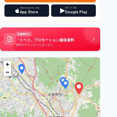
Download on the
GET IT ON
App Store
Google Play
主催者向け
「イベコ」プロモーション媒体資料
資料のダウンロードはこちら
%E3%82%A6%E3%83%88%E3%83%AA%E3%83%BC%E3%83%81
+
−