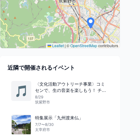
Leaflet
|
©
OpenStreetMap
contributors
近隣で開催されるイベント
〈文化活動アウトリーチ事業〉コミ
🎵
センで、生の音楽を楽しもう！ チェ
ロとピアノが織りなす “音楽のひとと
8/29
筑紫野市
き”
特集展示「九州渡来仏」
7/7〜8/30
太宰府市