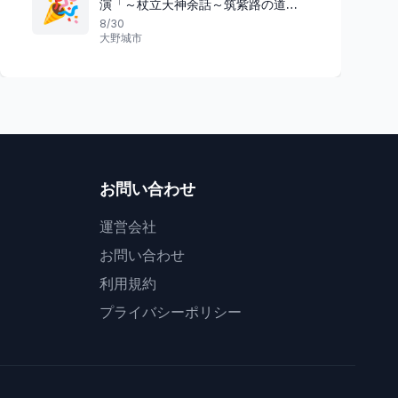
🎉
演「～杖立天神余話～筑紫路の道
真」
8/30
大野城市
お問い合わせ
運営会社
お問い合わせ
利用規約
プライバシーポリシー