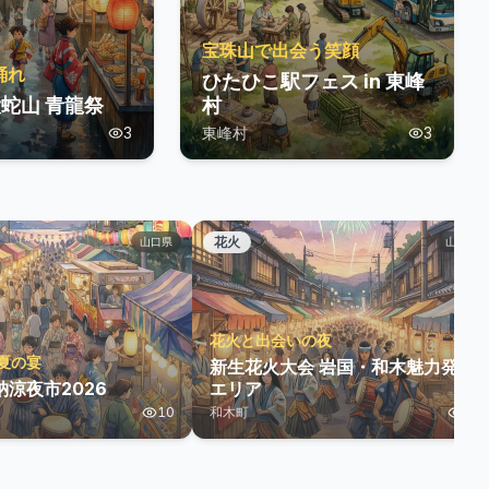
宝珠山で出会う笑顔
踊れ
ひたひこ駅フェス in 東峰
蛇山 青龍祭
村
3
東峰村
3
花火
山口県
山口県
花火と出会いの夜
夏の宴
新生花火大会 岩国・和木魅力発信
涼夜市2026
エリア
10
和木町
11