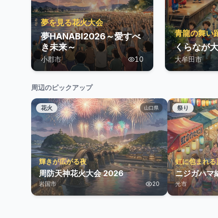
夢を見る花火大会
青龍の舞い
夢HANABI2026～愛すべ
き未来～
くらなが大
小郡市
10
大牟田市
周辺のピックアップ
花火
祭り
山口県
輝きが広がる夜
虹に包まれる
周防天神花火大会 2026
ニジガハマ納
岩国市
20
光市