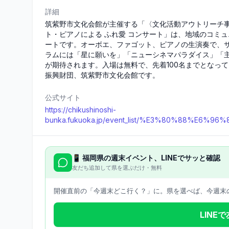
詳細
筑紫野市文化会館が主催する「〈文化活動アウトリーチ事
ト・ピアノによる ふれ愛 コンサート」は、地域のコミ
ートです。オーボエ、ファゴット、ピアノの生演奏で、
ラムには「星に願いを」「ニューシネマパラダイス」「
が期待されます。入場は無料で、先着100名までとなっ
振興財団、筑紫野市文化会館です。
公式サイト
https://chikushinoshi-
bunka.fukuoka.jp/event_list/%E3%80%8
📱
福岡県
の週末イベント、LINEでサッと確認
友だち追加して県を選ぶだけ・無料
開催直前の「今週末どこ行く？」に。県を選べば、今週末の
LINE