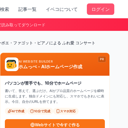
検索
記事一覧
イベコについて
ログイン
で読み取ってダウンロード
ボエ・ファゴット・ピアノによる ふれ愛 コンサート
PR
AI WEBSITE BUILDER
ホムっぺ - AIホームページ作成
パソコンが苦手でも、10分でホームページ
書いて、答えて、選ぶだけ。AIがプロ品質のホームページを瞬時
に生成します。独自ドメインにも対応し、スマホでもきれいに表
示。今日、自分のURLを持てます。
AIで作成
10分で完成
スマホ対応
Webサイトで今すぐ作る