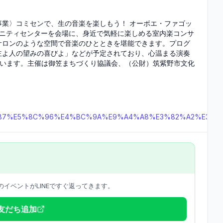
業〉コミセンで、生の音楽を楽しもう！ オーボエ・ファゴッ
ュニティセンターを会場に、身近で気軽に楽しめる室内楽コンサ
サロンのような空間で音楽のひとときを堪能できます。プログ
主よ人の望みの喜びよ」などが予定されており、心温まる演奏
ています。主催は御笠まちづくり協議会、（公財）筑紫野市文化
8%E6%96%87%E5%8C%96%E4%BC%9A%E9%A4%A8%E3%82%A2
イベントがLINEですぐ返ってきます。
で友だち追加