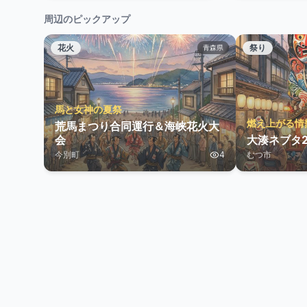
周辺のピックアップ
花火
祭り
青森県
馬と女神の夏祭
燃え上がる情
荒馬まつり合同運行＆海峡花火大
会
大湊ネブタ2
今別町
4
むつ市