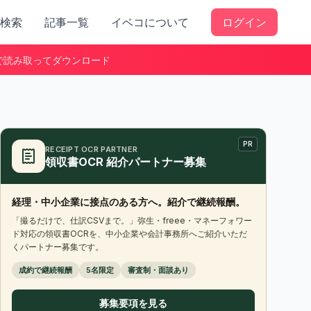
検索
記事一覧
イベコについて
ログイン
で読み取ってダウンロード
PR
RECEIPT OCR PARTNER
領収書OCR 紹介パートナー募集
経理・中小企業に接点のある方へ。紹介で継続報酬。
「撮るだけで、仕訳CSVまで。」弥生・freee・マネーフォワー
ド対応の領収書OCRを、中小企業や会計事務所へご紹介いただ
くパートナー募集です。
成約で継続報酬
5名限定
審査制・面談あり
募集要項を見る