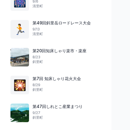
🎆
9/6
清里町
祭り
花火
岩手県
第49回斜里岳ロードレース大会
🏃
9/13
清里町
星降る夜の幻想
第20回知床しゃり楽市・楽座
炎と土の大舞踏
イーハトーブフォーラ
8/23
縄文の炎・藤沢野焼祭2026
と音のページェント
斜里町
ジー
一関市
15
花巻市
第7回 知床しゃり花火大会
🎇
8/29
斜里町
第47回しれとこ産業まつり
9/27
斜里町