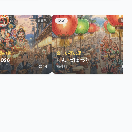
花火
青森県
青森県
熱の舞
楽しい夜の里
026
りんご灯まつり
44
板柳町
11