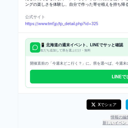
ングの楽しさを体験し、自分で作った寄せ植えを持ち帰
公式サイト
https://www.tmf.jp/tp_detail.php?id=325
📱
北海道
の週末イベント、LINEでサッと確認
友だち追加して県を選ぶだけ・無料
開催直前の「今週末どこ行く？」に。県を選べば、今週末の
LINE
Xでシェア
情報の編
新しいイベン