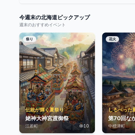
今週末の
北海道
ピックアップ
週末のおすすめイベント
祭り
花火
伝統が輝く夏祭り
しるべった
姥神大神宮渡御祭
第70回な
江差町
10
中標津町