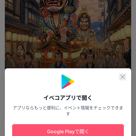
閉じ
燃え上がる情熱の舞
イベコアプリで開く
大湊ネブタ2026
アプリならもっと便利に、イベント情報をチェックできま
す
むつ市
24
Google Playで開く
花火