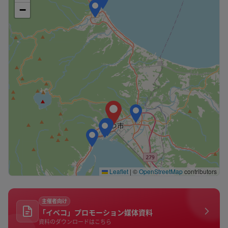
−
Leaflet
|
©
OpenStreetMap
contributors
主催者向け
「イベコ」プロモーション媒体資料
資料のダウンロードはこちら