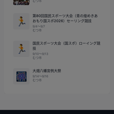
むつ市
第80回国民スポーツ大会（青の煌めきあ
🏃
おもり国スポ2026）セーリング競技
9/4〜9/7
むつ市
国民スポーツ大会（国スポ）ローイング競
🏃
技
9/10〜9/13
むつ市
大畑八幡宮例大祭
🎆
9/14〜9/16
むつ市