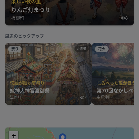
楽しい夜の里
りんご灯まつり
板柳町
8
周辺のピックアップ
祭り
花火
北海道
伝統が輝く夏祭り
しるべった風が舞う
姥神大神宮渡御祭
第70回なかしべつ
江差町
7
中標津町
+