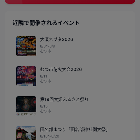
近隣で開催されるイベント
大湊ネブタ2026
8/8〜8/9
むつ市
むつ市花火大会2026
8/11
むつ市
第19回大畑ふるさと祭り
8/15
むつ市
田名部まつり「田名部神社例大祭」
8/18〜8/20