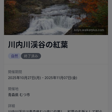
koyo.walkerplus.com
川内川渓谷の紅葉
自然
終了済み
開催期間
2025年10月27日(月) - 2025年11月07日(金)
開催地
青森県
むつ市
詳細
川内川渓谷は青森県むつ市に位置し、紅葉の名所として知ら