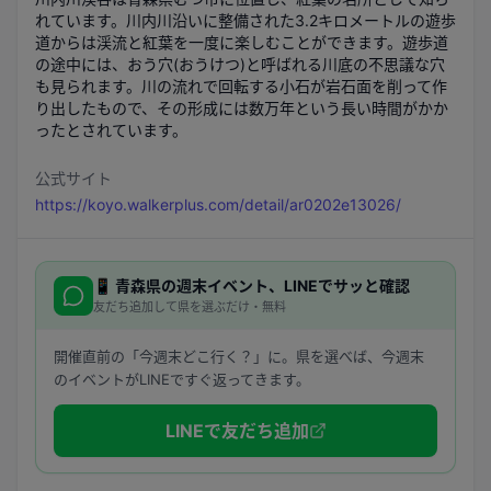
れています。川内川沿いに整備された3.2キロメートルの遊歩
道からは渓流と紅葉を一度に楽しむことができます。遊歩道
の途中には、おう穴(おうけつ)と呼ばれる川底の不思議な穴
も見られます。川の流れで回転する小石が岩石面を削って作
り出したもので、その形成には数万年という長い時間がかか
ったとされています。
公式サイト
https://koyo.walkerplus.com/detail/ar0202e13026/
📱
青森県
の週末イベント、LINEでサッと確認
友だち追加して県を選ぶだけ・無料
開催直前の「今週末どこ行く？」に。県を選べば、今週末
のイベントがLINEですぐ返ってきます。
LINEで友だち追加