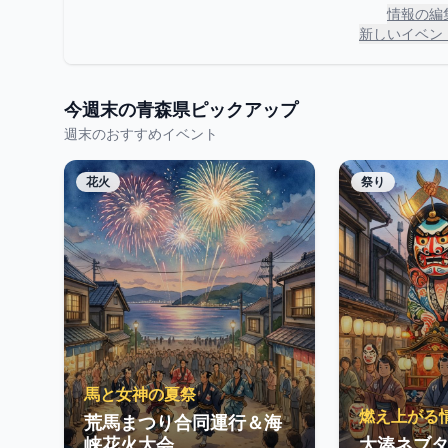
情報の編
新しいイベン
今週末の
青森県
ピックアップ
週末のおすすめイベント
花火
祭り
馬と女神の夏祭
燃え上がる
荒馬まつり合同運行＆海
峡花火大会
大湊ネブタ