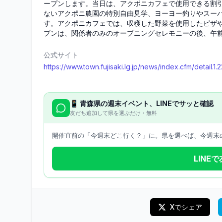
ープンします。当日は、アクポニカフェで使用できる割引
ないアクポニ農園の特別自由見学、ヨーヨー釣りやスー
す。アクポニカフェでは、収穫した野菜を使用したピザ
プンは、関係者のみのオープニングセレモニーの後、午前
公式サイト
https://www.town.fujisaki.lg.jp/news/index.cfm/detail.1.
📱
青森県
の週末イベント、LINEでサッと確認
友だち追加して県を選ぶだけ・無料
開催直前の「今週末どこ行く？」に。県を選べば、今週末の
LINE
Xでシェア