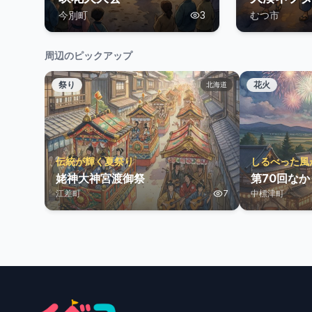
今別町
3
むつ市
周辺のピックアップ
祭り
花火
北海道
伝統が輝く夏祭り
しるべった風
姥神大神宮渡御祭
第70回な
江差町
7
中標津町