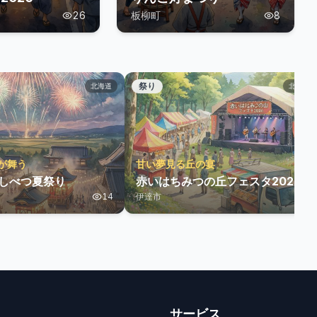
26
板柳町
8
祭り
北海道
北海道
が舞う
甘い夢見る丘の宴
かしべつ夏祭り
赤いはちみつの丘フェスタ2026
14
伊達市
5
サービス