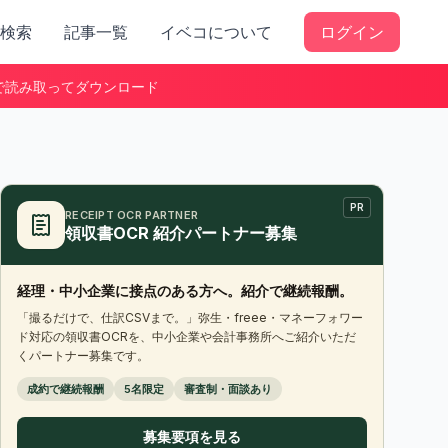
検索
記事一覧
イベコについて
ログイン
で読み取ってダウンロード
PR
RECEIPT OCR PARTNER
領収書OCR 紹介パートナー募集
経理・中小企業に接点のある方へ。紹介で継続報酬。
「撮るだけで、仕訳CSVまで。」弥生・freee・マネーフォワー
ド対応の領収書OCRを、中小企業や会計事務所へご紹介いただ
くパートナー募集です。
成約で継続報酬
5名限定
審査制・面談あり
募集要項を見る