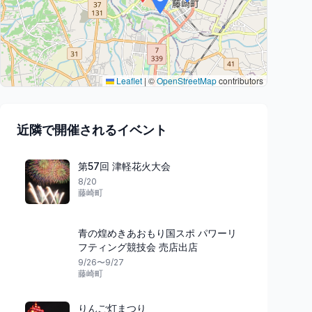
Leaflet
|
©
OpenStreetMap
contributors
近隣で開催されるイベント
第57回 津軽花火大会
8/20
藤崎町
青の煌めきあおもり国スポ パワーリ
フティング競技会 売店出店
9/26〜9/27
藤崎町
りんご灯まつり