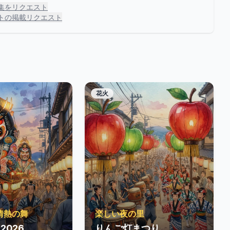
集をリクエスト
トの掲載リクエスト
花火
情熱の舞
楽しい夜の里
2026
りんご灯まつり