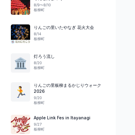
8/9〜8/10
板柳町
りんごの里いたやなぎ 花火大会
8/14
板柳町
灯ろう流し
🏛️
8/20
板柳町
りんごの里板柳まるかじりウォーク
🏃
2026
9/20
板柳町
Apple Link Fes in Itayanagi
9/27
板柳町