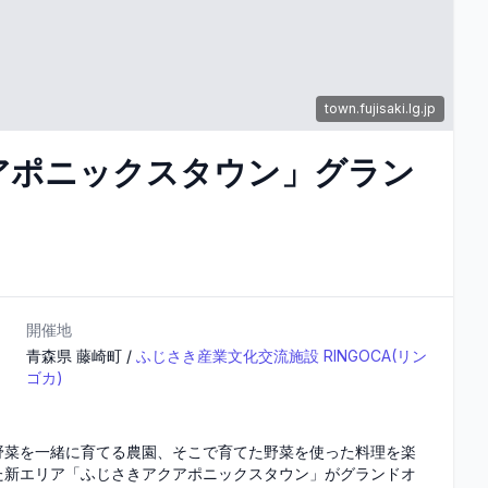
town.fujisaki.lg.jp
アポニックスタウン」グラン
開催地
青森県
藤崎町
/
ふじさき産業文化交流施設 RINGOCA(リン
ゴカ)
野菜を一緒に育てる農園、そこで育てた野菜を使った料理を楽
た新エリア「ふじさきアクアポニックスタウン」がグランドオ