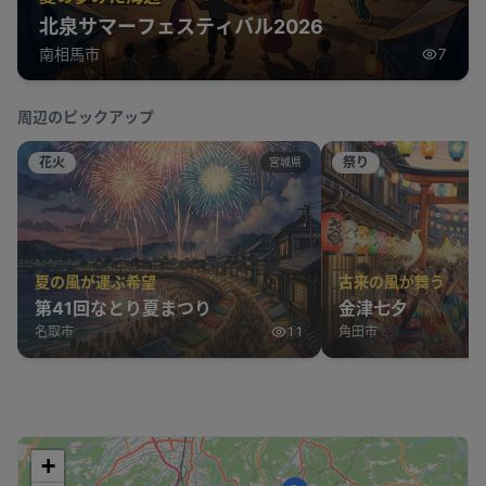
北泉サマーフェスティバル2026
南相馬市
7
周辺のピックアップ
花火
祭り
宮城県
夏の風が運ぶ希望
古来の風が舞う
第41回なとり夏まつり
金津七夕
名取市
11
角田市
+