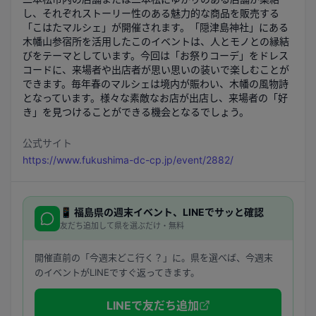
し、それぞれストーリー性のある魅力的な商品を販売する
「こはたマルシェ」が開催されます。「隠津島神社」にある
木幡山参宿所を活用したこのイベントは、人とモノとの縁結
びをテーマとしています。今回は「お祭りコーデ」をドレス
コードに、来場者や出店者が思い思いの装いで楽しむことが
できます。毎年春のマルシェは境内が賑わい、木幡の風物詩
となっています。様々な素敵なお店が出店し、来場者の「好
き」を見つけることができる機会となるでしょう。
公式サイト
https://www.fukushima-dc-cp.jp/event/2882/
📱
福島県
の週末イベント、LINEでサッと確認
友だち追加して県を選ぶだけ・無料
開催直前の「今週末どこ行く？」に。県を選べば、今週末
のイベントがLINEですぐ返ってきます。
LINEで友だち追加