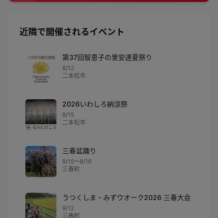
近隣で開催されるイベント
第37回智恵子の里安達夏祭り
8/12
二本松市
2026いわしろ納涼祭
8/15
二本松市
三春盆踊り
8/15〜8/16
三春町
うつくしま・みずウオーク2026 三春大会
9/12
三春町