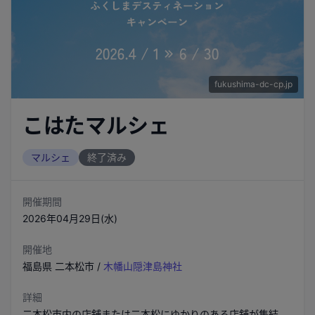
fukushima-dc-cp.jp
こはたマルシェ
マルシェ
終了済み
開催期間
2026年04月29日(水)
開催地
福島県
二本松市
/
木幡山隠津島神社
詳細
二本松市内の店舗または二本松にゆかりのある店舗が集結