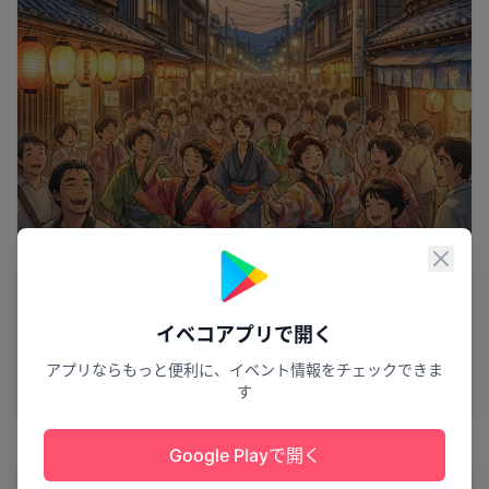
閉じ
イベコアプリで開く
熱き心が踊る夏
アプリならもっと便利に、イベント情報をチェックできま
第45回いわきおどり
す
いわき市
8
Google Playで開く
花火