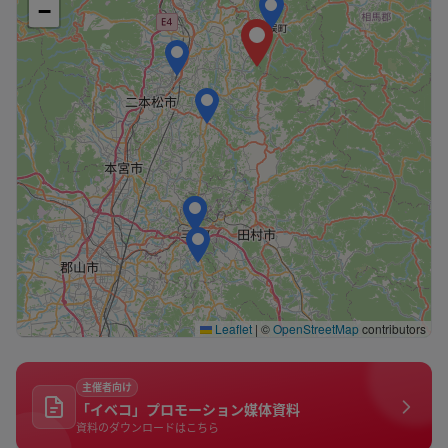
−
Leaflet
|
©
OpenStreetMap
contributors
主催者向け
「イベコ」プロモーション媒体資料
資料のダウンロードはこちら