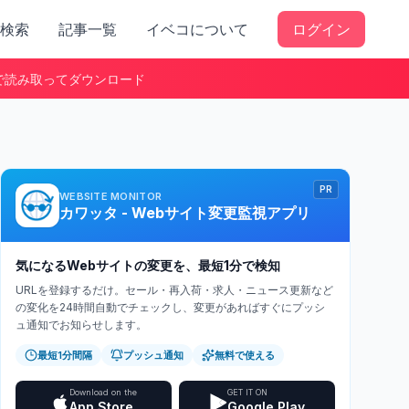
検索
記事一覧
イベコについて
ログイン
で読み取ってダウンロード
PR
WEBSITE MONITOR
カワッタ - Webサイト変更監視アプリ
気になるWebサイトの変更を、最短1分で検知
URLを登録するだけ。セール・再入荷・求人・ニュース更新など
の変化を24時間自動でチェックし、変更があればすぐにプッシ
ュ通知でお知らせします。
最短1分間隔
プッシュ通知
無料で使える
Download on the
GET IT ON
App Store
Google Play