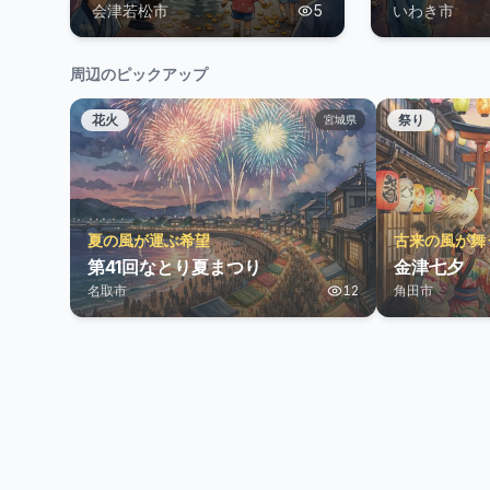
会津若松市
5
いわき市
周辺のピックアップ
花火
祭り
宮城県
夏の風が運ぶ希望
古来の風が舞
第41回なとり夏まつり
金津七夕
名取市
12
角田市