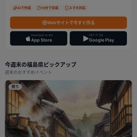
AIで作成
10分で完成
スマホ対応
Webサイトで今すぐ作る
Download on the
GET IT ON
App Store
Google Play
今週末の
福島県
ピックアップ
週末のおすすめイベント
祭り