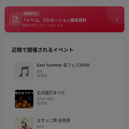
主催者向け
「イベコ」プロモーション媒体資料
資料のダウンロードはこちら
近隣で開催されるイベント
East Summer 音フェス2026
🎵
8/8
白河市
白河提灯まつり
9/19〜9/21
白河市
なすっこ祭 前夜祭
8/14