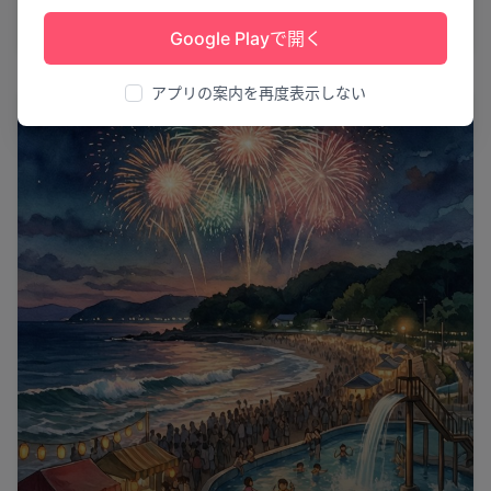
第45回いわきおどり
いわき市
8
Google Playで開く
アプリの案内を再度表示しない
花火