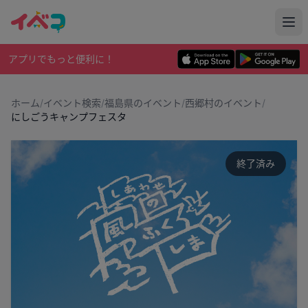
アプリでもっと便利に！
ホーム
/
イベント検索
/
福島県のイベント
/
西郷村のイベント
/
にしごうキャンプフェスタ
終了済み