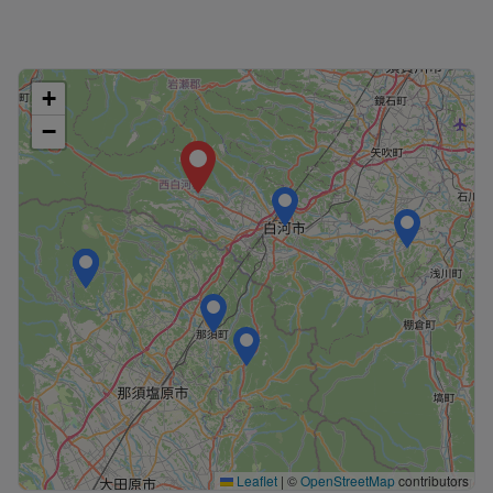
+
−
Leaflet
|
©
OpenStreetMap
contributors