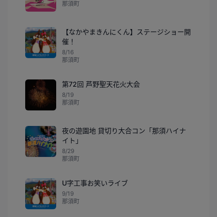
那須町
【なかやまきんにくん】ステージショー開
催！
8/16
那須町
第72回 芦野聖天花火大会
8/19
那須町
夜の遊園地 貸切り大合コン「那須ハイナ
イト」
8/29
那須町
U字工事お笑いライブ
9/19
那須町