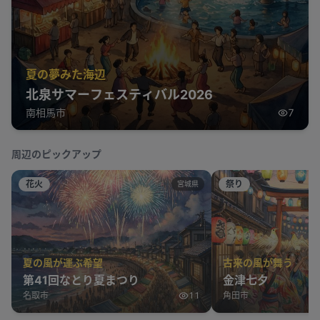
夏の夢みた海辺
北泉サマーフェスティバル2026
南相馬市
7
周辺のピックアップ
花火
祭り
宮城県
夏の風が運ぶ希望
古来の風が舞う
第41回なとり夏まつり
金津七夕
名取市
11
角田市