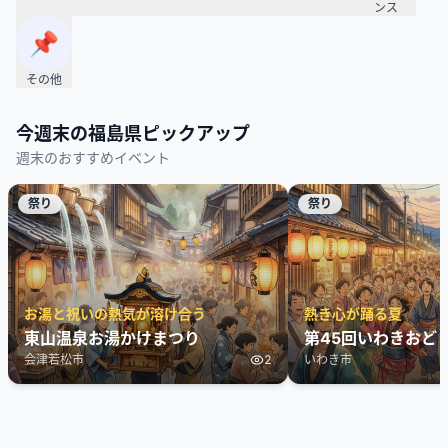
ンス
📌
その他
今週末の
福島県
ピックアップ
週末のおすすめイベント
祭り
祭り
お湯と祝いの熱気が溶け合う
熱き心が踊る夏
東山温泉お湯かけまつり
第45回いわきおど
会津若松市
2
いわき市