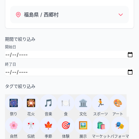
福島県 / 西郷村
期間で絞り込み
開始日
終了日
タグで絞り込み
🎆
🎇
🎵
🍽️
🏛️
🏃
🎨
祭り
花火
音楽
食
文化
スポーツ
アート
🌸
🎌
🍁
🎯
🖼️
🛍️
🎭
自然
伝統
季節
体験
展示
マーケット
パフォーマ