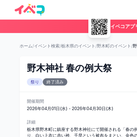
イベコアプ
ホーム
/
イベント検索
/
栃木県のイベント
/
野木町のイベント
/
野
野木神社 春の例大祭
祭り
終了済み
開催期間
2026年04月01日(水) - 2026年04月30日(木)
詳細
栃木県野木町に鎮座する野木神社にて開催される「春の
り、白い上衣に赤い袴、千早という被布をまとい、金色