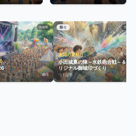
祭り
茨城県
茨城県
激闘の夏祭り
る
小田城夏の陣～水鉄砲合戦～＆オ
26
リジナル御城印づくり
5
つくば市
5