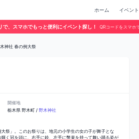
ホーム
イベント
リで、スマホでもっと便利にイベント探し！
QRコードをスマホ
木神社 春の例大祭
開催地
栃木県
野木町
/
野木神社
例大祭」。このお祭りは、地元の小学生の女の子が舞子とな
の輝く冠を頭に、右手に鈴、左手に幣束を持って舞い踊る姿が