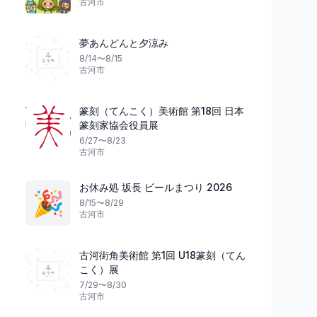
古河市
夢あんどんと夕涼み
8/14〜8/15
花火
マルシェ
群馬県
古河市
篆刻（てんこく）美術館 第18回 日本
篆刻家協会役員展
楽しむ夏のひととき
6/27〜8/23
夏の夜を彩る
太田西メモリードホ
古河市
第37回 新田まつり花火大会
だか＆ワークショッ
太田市
3
太田市
お休み処 坂長 ビールまつり 2026
🎉
8/15〜8/29
古河市
古河街角美術館 第1回 U18篆刻（てん
こく）展
7/29〜8/30
古河市