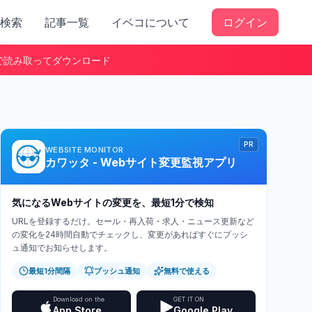
検索
記事一覧
イベコについて
ログイン
で読み取ってダウンロード
PR
WEBSITE MONITOR
カワッタ - Webサイト変更監視アプリ
気になるWebサイトの変更を、最短1分で検知
URLを登録するだけ。セール・再入荷・求人・ニュース更新など
の変化を24時間自動でチェックし、変更があればすぐにプッシ
ュ通知でお知らせします。
最短1分間隔
プッシュ通知
無料で使える
Download on the
GET IT ON
App Store
Google Play