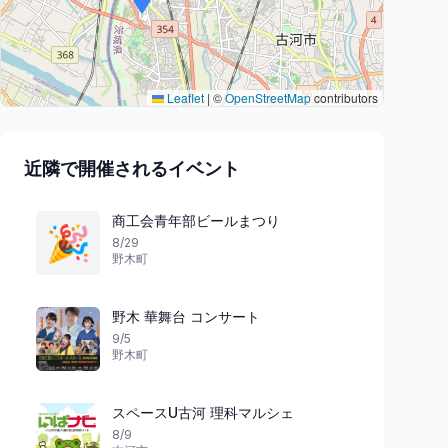
Leaflet
|
©
OpenStreetMap
contributors
近隣で開催されるイベント
商工会青年部ビールまつり
🎉
8/29
野木町
野木 華舞台 コンサート
9/5
野木町
スペースU古河 理科マルシェ
8/9