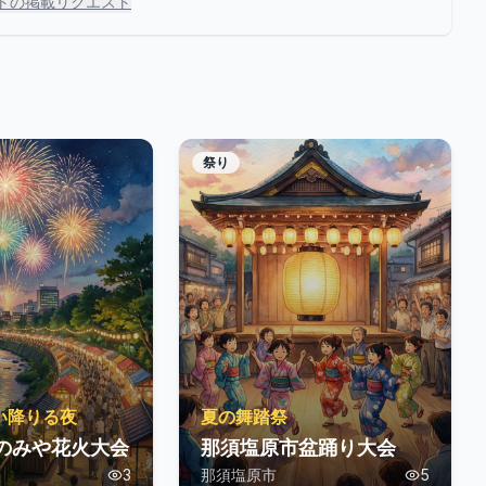
トの掲載リクエスト
祭り
い降りる夜
夏の舞踏祭
つのみや花火大会
那須塩原市盆踊り大会
3
那須塩原市
5