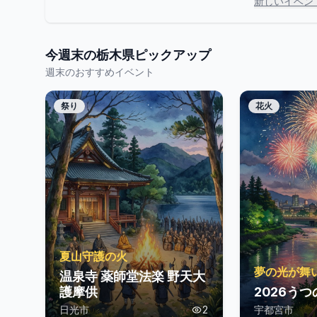
新しいイベン
今週末の
栃木県
ピックアップ
週末のおすすめイベント
祭り
花火
夏山守護の火
夢の光が舞
温泉寺 薬師堂法楽 野天大
護摩供
2026う
日光市
2
宇都宮市