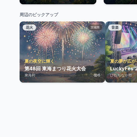
周辺のピックアップ
花火
音楽
茨城県
夏の夜空に輝く
夏の夢が広が
第48回 東海まつり花火大会
LuckyFes’
東海村
6
ひたちなか市