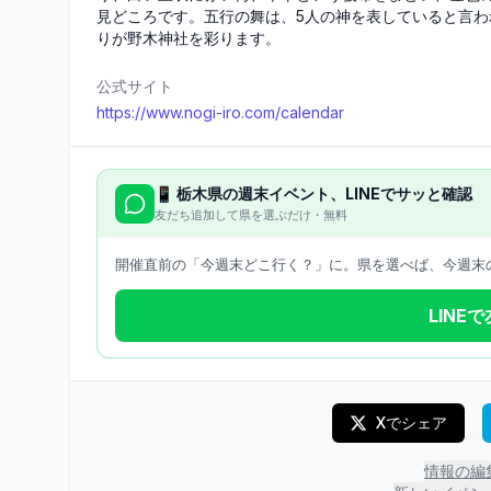
見どころです。五行の舞は、5人の神を表していると言
りが野木神社を彩ります。
公式サイト
https://www.nogi-iro.com/calendar
📱
栃木県
の週末イベント、LINEでサッと確認
友だち追加して県を選ぶだけ・無料
開催直前の「今週末どこ行く？」に。県を選べば、今週末の
LINE
Xでシェア
情報の編