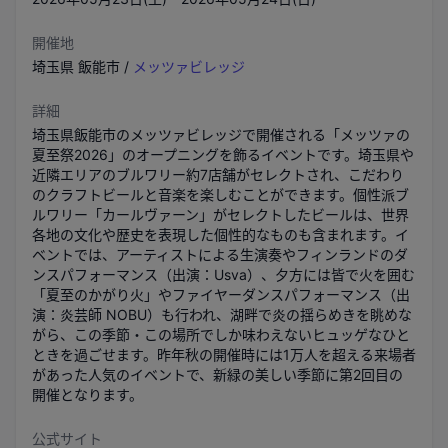
開催地
埼玉県
飯能市
/
メッツァビレッジ
詳細
埼玉県飯能市のメッツァビレッジで開催される「メッツァの
夏至祭2026」のオープニングを飾るイベントです。埼玉県や
近隣エリアのブルワリー約7店舗がセレクトされ、こだわり
のクラフトビールと音楽を楽しむことができます。個性派ブ
ルワリー「カールヴァーン」がセレクトしたビールは、世界
各地の文化や歴史を表現した個性的なものも含まれます。イ
ベントでは、アーティストによる生演奏やフィンランドのダ
ンスパフォーマンス（出演：Usva）、夕方には皆で火を囲む
「夏至のかがり火」やファイヤーダンスパフォーマンス（出
演：炎芸師 NOBU）も行われ、湖畔で炎の揺らめきを眺めな
がら、この季節・この場所でしか味わえないヒュッゲなひと
ときを過ごせます。昨年秋の開催時には1万人を超える来場者
があった人気のイベントで、新緑の美しい季節に第2回目の
開催となります。
公式サイト