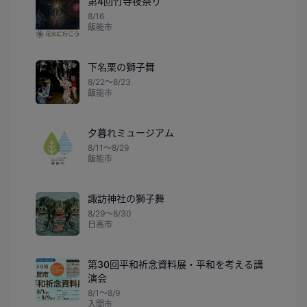
第4回竹寺夜祭り
8/16
飯能市
下名栗の獅子舞
8/22〜8/23
飯能市
夕暮れミュージアム
8/11〜8/29
飯能市
諏訪神社の獅子舞
8/29〜8/30
日高市
第30回平和祈念資料展・平和を考える講
演会
8/1〜8/9
入間市