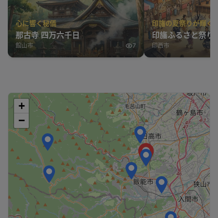
心に響く秘儀
印旛の夏祭りが輝く
那古寺 四万六千日
印旛ふるさと祭り2
館山市
7
印西市
+
−