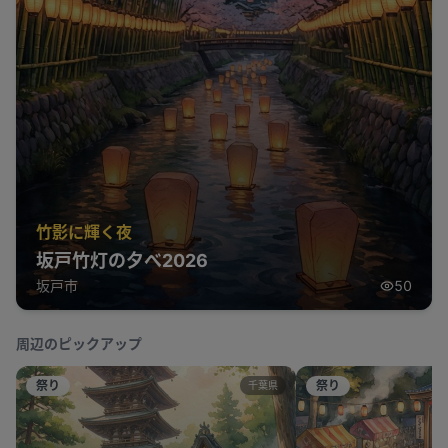
竹影に輝く夜
坂戸竹灯の夕べ2026
坂戸市
50
周辺のピックアップ
祭り
祭り
千葉県