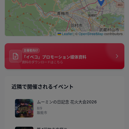
Leaflet
|
©
OpenStreetMap
contributors
主催者向け
「イベコ」プロモーション媒体資料
資料のダウンロードはこちら
近隣で開催されるイベント
ムーミンの日記念 花火大会2026
8/9
飯能市