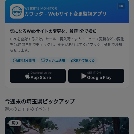
PR
WEBSITE MONITOR
カワッタ - Webサイト変更監視アプリ
気になるWebサイトの変更を、最短1分で検知
URLを登録するだけ。セール・再入荷・求人・ニュース更新などの変化
を24時間自動でチェックし、変更があればすぐにプッシュ通知でお知
らせします。
最短1分間隔
プッシュ通知
無料で使える
Download on the
GET IT ON
App Store
Google Play
今週末の
埼玉県
ピックアップ
週末のおすすめイベント
祭り