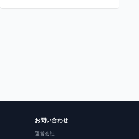
祭り
花火
岩手県
星降る夜の幻想
炎と土の大舞踏
イーハトーブフォーラ
縄文の炎・藤沢野焼祭2026
と音のページェント
ジー
一関市
13
花巻市
お問い合わせ
運営会社