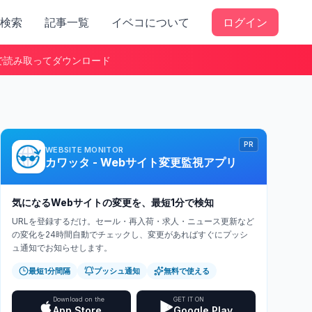
検索
記事一覧
イベコについて
ログイン
で読み取ってダウンロード
PR
WEBSITE MONITOR
カワッタ - Webサイト変更監視アプリ
気になるWebサイトの変更を、最短1分で検知
URLを登録するだけ。セール・再入荷・求人・ニュース更新など
の変化を24時間自動でチェックし、変更があればすぐにプッシ
ュ通知でお知らせします。
最短1分間隔
プッシュ通知
無料で使える
Download on the
GET IT ON
App Store
Google Play