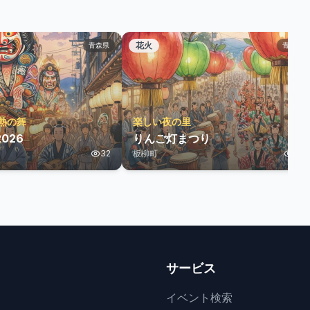
花火
青森県
青森県
熱の舞
楽しい夜の里
026
りんご灯まつり
32
板柳町
10
サービス
イベント検索