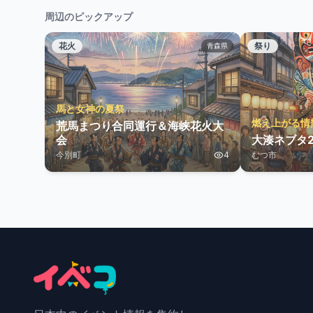
周辺のピックアップ
花火
祭り
青森県
馬と女神の夏祭
燃え上がる情
荒馬まつり合同運行＆海峡花火大
会
大湊ネブタ2
今別町
4
むつ市