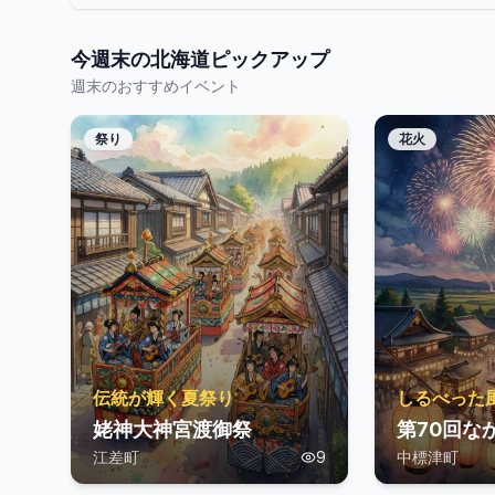
今週末の
北海道
ピックアップ
週末のおすすめイベント
祭り
花火
伝統が輝く夏祭り
しるべった
姥神大神宮渡御祭
第70回な
江差町
9
中標津町