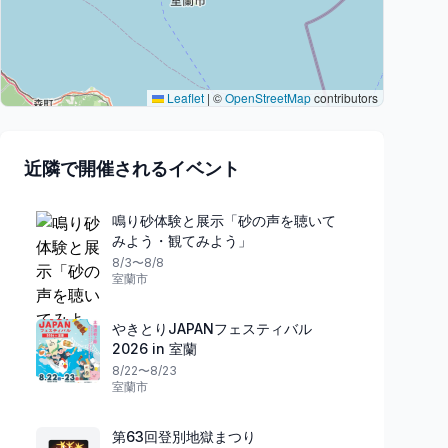
Leaflet
|
©
OpenStreetMap
contributors
近隣で開催されるイベント
鳴り砂体験と展示「砂の声を聴いて
みよう・観てみよう」
8/3〜8/8
室蘭市
やきとりJAPANフェスティバル
2026 in 室蘭
8/22〜8/23
室蘭市
第63回登別地獄まつり