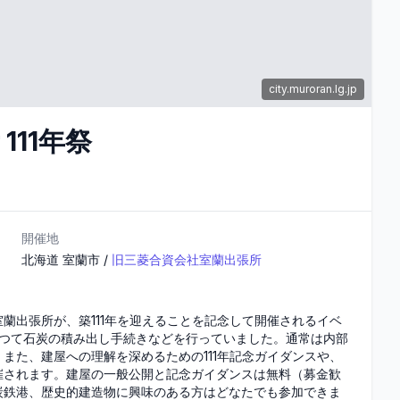
city.muroran.lg.jp
111年祭
開催地
北海道
室蘭市
/
旧三菱合資会社室蘭出張所
蘭出張所が、築111年を迎えることを記念して開催されるイベ
かつて石炭の積み出し手続きなどを行っていました。通常は内部
また、建屋への理解を深めるための111年記念ガイダンスや、
催されます。建屋の一般公開と記念ガイダンスは無料（募金歓
炭鉄港、歴史的建造物に興味のある方はどなたでも参加できま