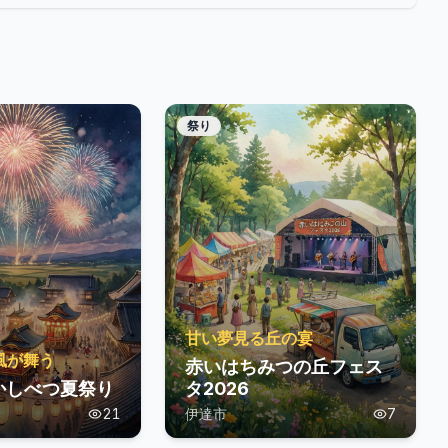
祭り
甘い夢見る丘の宴
風が舞う
赤いはちみつの丘フェス
かしべつ夏祭り
タ2026
21
伊達市
7