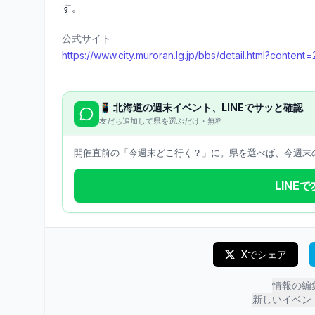
す。
公式サイト
https://www.city.muroran.lg.jp/bbs/detail.html?content
📱
北海道
の週末イベント、LINEでサッと確認
友だち追加して県を選ぶだけ・無料
開催直前の「今週末どこ行く？」に。県を選べば、今週末の
LINE
Xでシェア
情報の編
新しいイベン