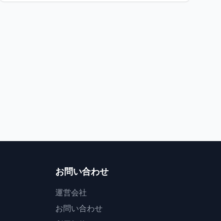
祭り
花火
山形県
夏の魅力将棋で踊る
夏の夜水上花火
第33回 天童夏まつり
ながい水まつり・最
天童市
1
長井市
お問い合わせ
運営会社
お問い合わせ