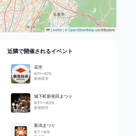
Leaflet
|
©
OpenStreetMap
contributors
近隣で開催されるイベント
花市
8/11〜8/12
新発田市
城下町新発田まつり
8/27〜8/29
新発田市
新潟まつり
🎇
8/7〜8/9