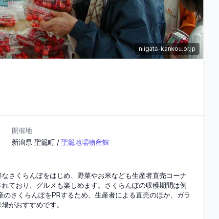
niigata-kankou.or.jp
開催地
新潟県
聖籠町
/
聖籠地場物産館
鮮なさくらんぼをはじめ、野菜やお米なども生産者直売コーナ
されており、グルメも楽しめます。さくらんぼの収穫期間は例
産のさくらんぼをPRするため、生産者による直売のほか、ガラ
来場がおすすめです。