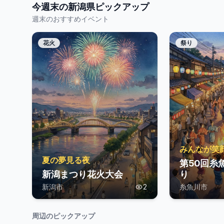
今週末の
新潟県
ピックアップ
週末のおすすめイベント
花火
祭り
みんなが笑
夏の夢見る夜
第50回糸
新潟まつり花火大会
り
新潟市
2
糸魚川市
周辺のピックアップ