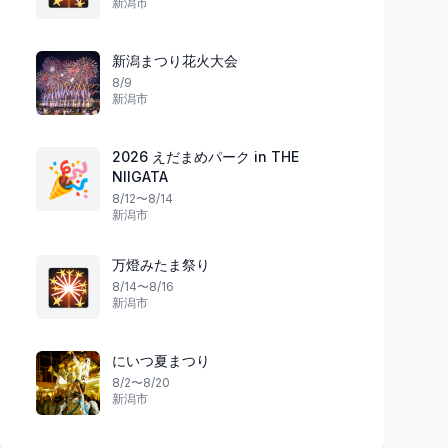
新潟市
新潟まつり花火大会
8/9
新潟市
2026 えだまめパーク in THE
🎉
NIIGATA
8/12〜8/14
新潟市
万燈みたま祭り
🎇
8/14〜8/16
新潟市
にいつ夏まつり
8/2〜8/20
新潟市