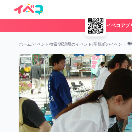
イベコアプ
ホーム
/
イベント検索
/
新潟県のイベント
/
聖籠町のイベント
/
聖