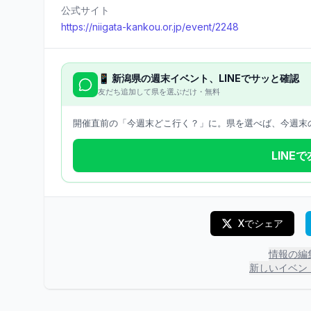
公式サイト
https://niigata-kankou.or.jp/event/2248
📱
新潟県
の週末イベント、LINEでサッと確認
友だち追加して県を選ぶだけ・無料
開催直前の「今週末どこ行く？」に。県を選べば、今週末の
LINE
Xでシェア
情報の編
新しいイベン