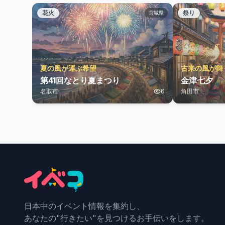
花火
祭り
宮城県
夏の風が運ぶ希望
古来の風が舞
第41回なとり夏まつり
金津七夕
名取市
6
角田市
日本中のイベント情報を集約し、
あなたの"行きたい"を見つけるお手伝いをします。