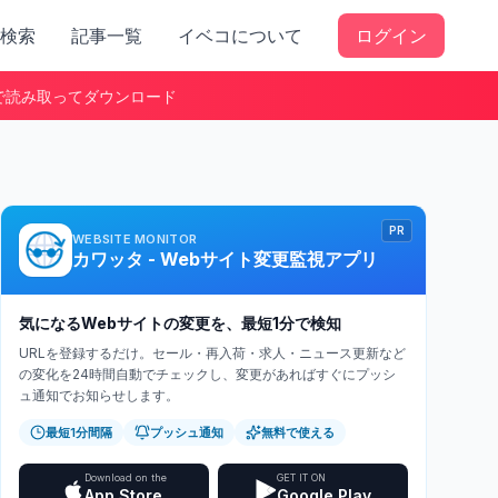
検索
記事一覧
イベコについて
ログイン
で読み取ってダウンロード
PR
WEBSITE MONITOR
カワッタ - Webサイト変更監視アプリ
気になるWebサイトの変更を、最短1分で検知
URLを登録するだけ。セール・再入荷・求人・ニュース更新など
の変化を24時間自動でチェックし、変更があればすぐにプッシ
ュ通知でお知らせします。
最短1分間隔
プッシュ通知
無料で使える
Download on the
GET IT ON
App Store
Google Play