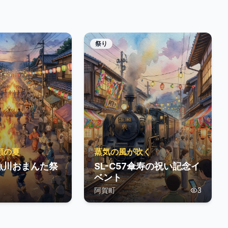
祭り
顔の夏
蒸気の風が吹く
魚川おまんた祭
SL-C57傘寿の祝い記念イ
ベント
阿賀町
3