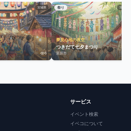
祭り
宮城県
宮城県
う
夢見心地の夜空
つきだて七夕まつり
6
栗原市
3
サービス
イベント検索
イベコについて