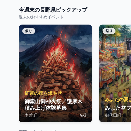
今週末の
長野県
ピックアップ
週末のおすすめイベント
祭り
祭り
紅蓮の夜を燃やせ
みよたの夏
御嶽山御神火祭／護摩木
積み上げ体験募集
みよた盆フ
木曽町
3
御代田町