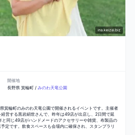
ina.keizai.biz
開催地
長野県
箕輪町
/
みのわ天竜公園
長野県箕輪町のみのわ天竜公園で開催されるイベントです。主催者
経営する黒岩絹世さんで、昨年は49店が出店し、2日間で延
昨年と同じ49店がハンドメードのアクセサリーや雑貨、布製品の
店予定です。飲食スペースも会場内に確保され、スタンプラリ