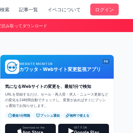
検索
記事一覧
イベコについて
ログイン
で読み取ってダウンロード
PR
WEBSITE MONITOR
カワッタ - Webサイト変更監視アプリ
気になるWebサイトの変更を、最短1分で検知
URLを登録するだけ。セール・再入荷・求人・ニュース更新など
の変化を24時間自動でチェックし、変更があればすぐにプッシ
ュ通知でお知らせします。
最短1分間隔
プッシュ通知
無料で使える
Download on the
GET IT ON
App Store
Google Play