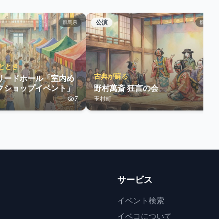
公演
群馬県
群馬県
ととき
古典が蘇る
リードホール「室内め
クショップイベント」
野村萬斎 狂言の会
7
玉村町
7
サービス
イベント検索
イベコについて