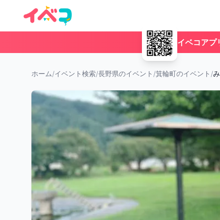
イベコアプ
ホーム
/
イベント検索
/
長野県のイベント
/
箕輪町のイベント
/
み