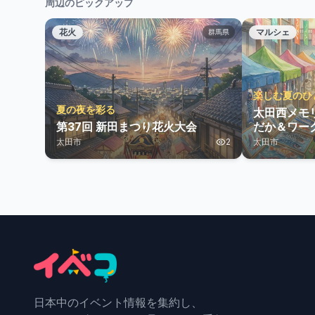
周辺のピックアップ
花火
マルシェ
群馬県
楽しむ夏のひ
夏の夜を彩る
太田西メモ
第37回 新田まつり花火大会
だか＆ワー
太田市
2
太田市
日本中のイベント情報を集約し、