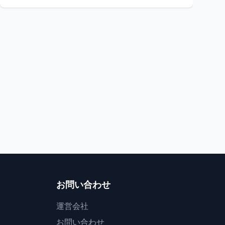
祭り
祭り
富山県
踊る夏の花火
光と愛が輝く夜
せり込み蝶六踊り街流し
うおづキャンドルロ
魚津市
1
魚津市
お問い合わせ
運営会社
お問い合わせ