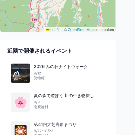
Leaflet
|
©
OpenStreetMap
contributors
近隣で開催されるイベント
2026 みのわナイトウォーク
9/12
箕輪町
夏の森で遊ぼう 川の生き物探し
🌸
8/9
南箕輪村
第41回大芝高原まつり
🎇
8/22〜8/23