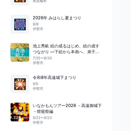
南箕輪村
2026年 みはらし夏まつり
🎆
8/8
伊那市
池上秀畝 絵の成るはじめ、絵の成す
つながり ―下絵から本画へ、弟子た
ちへ
7/25〜8/30
伊那市
令和8年高遠城下まつり
🎇
9/5
伊那市
いなかもんツアー2026 －高遠御城下
－燈籠祭編
9/22〜9/23
伊那市