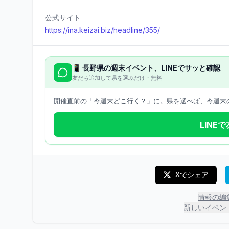
公式サイト
https://ina.keizai.biz/headline/355/
📱
長野県
の週末イベント、LINEでサッと確認
友だち追加して県を選ぶだけ・無料
開催直前の「今週末どこ行く？」に。県を選べば、今週末の
LINE
Xでシェア
情報の編
新しいイベン