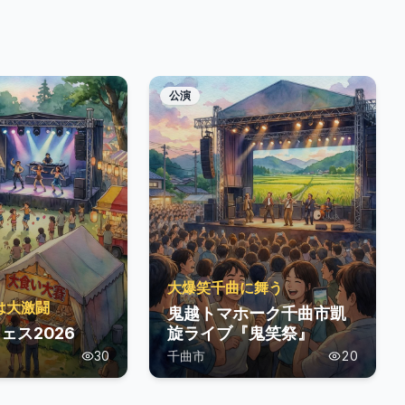
公演
大爆笑千曲に舞う
は大激闘
鬼越トマホーク千曲市凱
ェス2026
旋ライブ『鬼笑祭』
30
千曲市
20