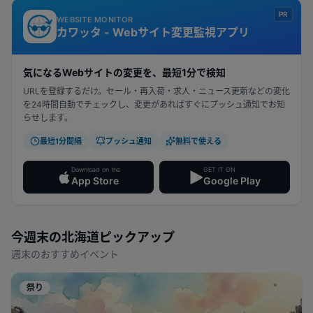
PR
WEBSITE MONITOR
カワッタ - Webサイト変更監視アプリ
気になるWebサイトの変更を、最短1分で検知
URLを登録するだけ。セール・再入荷・求人・ニュース更新などの変化
を24時間自動でチェックし、変更があればすぐにプッシュ通知でお知
らせします。
最短1分間隔
プッシュ通知
無料で使える
Download on the
GET IT ON
App Store
Google Play
今週末の
北海道
ピックアップ
週末のおすすめイベント
祭り