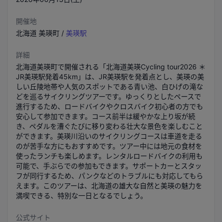
開催地
北海道
美瑛町
/
美瑛駅
詳細
北海道美瑛町で開催される「北海道美瑛Cycling tour2026 ＊
JR美瑛駅発着45km」は、JR美瑛駅を発着点とし、美瑛の美
しい丘陵地帯や人気のスポットである青い池、白ひげの滝な
どを巡るサイクリングツアーです。ゆっくりとしたペースで
進行するため、ロードバイクやクロスバイク初心者の方でも
安心して参加できます。コース前半は緩やかな上り坂が続
き、ペダルを漕ぐたびに移り変わる壮大な景色を楽しむこと
ができます。美瑛川沿いのサイクリングコースは車道を走る
のが苦手な方にもおすすめです。ツアー中には地元の食材を
使ったランチも楽しめます。レンタルロードバイクの利用も
可能で、手ぶらでの参加もできます。サポートカーとスタッ
フが同行するため、パンクなどのトラブルにも対応してもら
えます。このツアーは、北海道の雄大な自然と美瑛の魅力を
満喫できる、特別な一日となるでしょう。
公式サイト