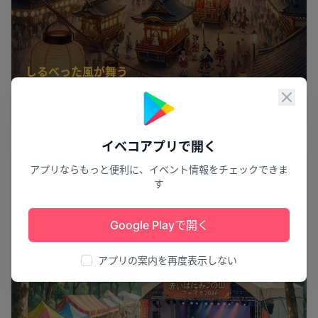
しるべった風が舞う
第70回なかしべつ夏祭り
閉じ
中標津町
22
イベコアプリで開く
祭り
アプリならもっと便利に、イベント情報をチェックできま
す
Google Playで開く
アプリの案内を再度表示しない