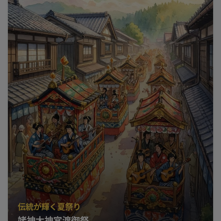
伝統が輝く夏祭り
姥神大神宮渡御祭