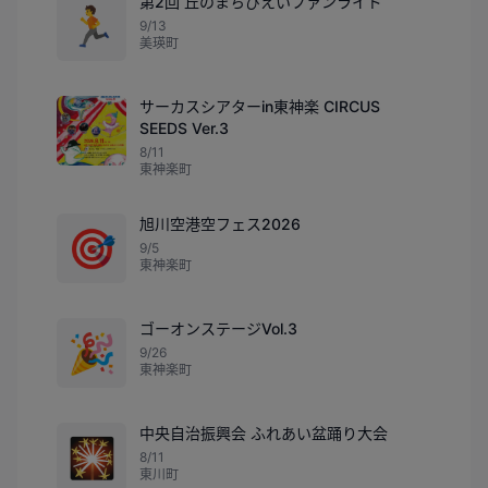
第2回 丘のまちびえいファンライド
🏃
9/13
美瑛町
サーカスシアターin東神楽 CIRCUS
SEEDS Ver.3
8/11
東神楽町
旭川空港空フェス2026
🎯
9/5
東神楽町
ゴーオンステージVol.3
🎉
9/26
東神楽町
中央自治振興会 ふれあい盆踊り大会
🎇
8/11
東川町