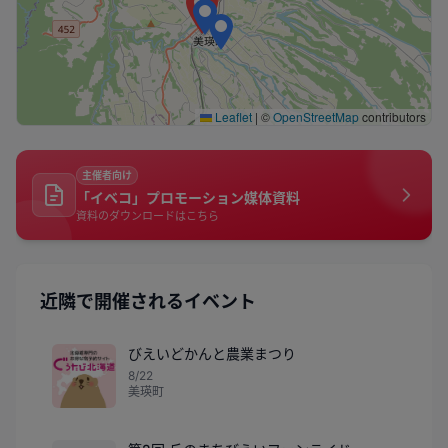
Leaflet
|
©
OpenStreetMap
contributors
主催者向け
「イベコ」プロモーション媒体資料
資料のダウンロードはこちら
近隣で開催されるイベント
びえいどかんと農業まつり
8/22
美瑛町