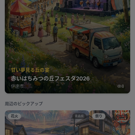
甘い夢見る丘の宴
赤いはちみつの丘フェスタ2026
伊達市
8
周辺のピックアップ
花火
祭り
青森県