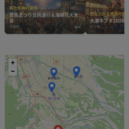
馬と女神の夏祭
燃え上がる情熱の舞
荒馬まつり合同運行＆海峡花火大
会
大湊ネブタ2026
今別町
4
むつ市
+
−