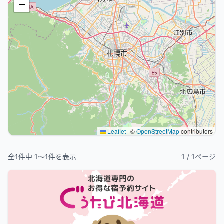
−
Leaflet
|
©
OpenStreetMap
contributors
全
1
件中
1
〜
1
件を表示
1
/
1
ページ