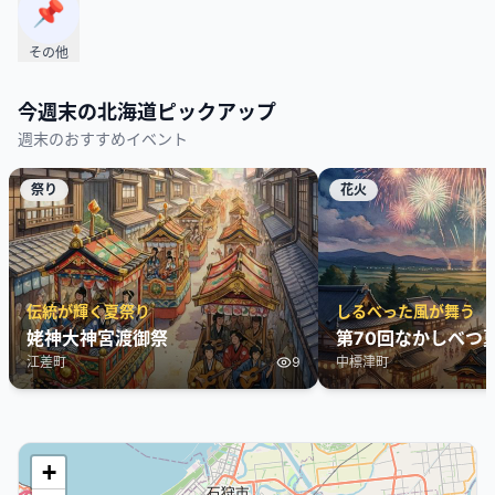
📌
その他
今週末の
北海道
ピックアップ
週末のおすすめイベント
祭り
花火
伝統が輝く夏祭り
しるべった風が舞う
姥神大神宮渡御祭
第70回なかしべつ
江差町
9
中標津町
+