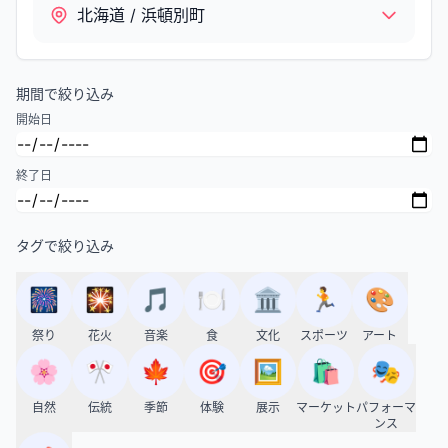
北海道 / 浜頓別町
期間で絞り込み
開始日
終了日
タグで絞り込み
🎆
🎇
🎵
🍽️
🏛️
🏃
🎨
祭り
花火
音楽
食
文化
スポーツ
アート
🌸
🎌
🍁
🎯
🖼️
🛍️
🎭
自然
伝統
季節
体験
展示
マーケット
パフォーマ
ンス