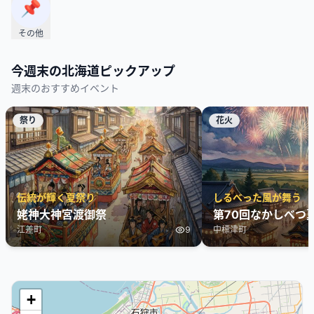
📌
その他
今週末の
北海道
ピックアップ
週末のおすすめイベント
祭り
花火
伝統が輝く夏祭り
しるべった風が舞う
姥神大神宮渡御祭
第70回なかしべつ
江差町
9
中標津町
+