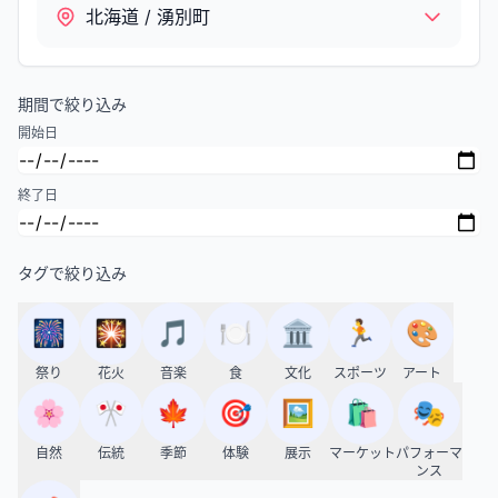
北海道 / 湧別町
期間で絞り込み
開始日
終了日
タグで絞り込み
🎆
🎇
🎵
🍽️
🏛️
🏃
🎨
祭り
花火
音楽
食
文化
スポーツ
アート
🌸
🎌
🍁
🎯
🖼️
🛍️
🎭
自然
伝統
季節
体験
展示
マーケット
パフォーマ
ンス