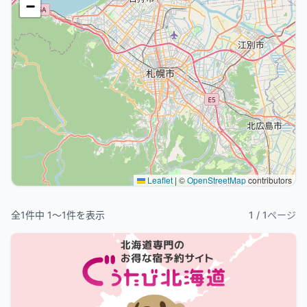
−
Leaflet
|
©
OpenStreetMap
contributors
全
1
件中
1
〜
1
件を表示
1
/
1
ページ