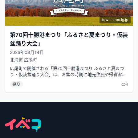
town.hiroo.lg.jp
第70回十勝港まつり「ふるさと夏まつり・仮装
盆踊り大会」
2026年08月14日
北海道
広尾町
広尾町で開催される「第70回十勝港まつり ふるさと夏まつ
り・仮装盆踊り大会」は、お盆の時期に地元住民や帰省客で
賑わう夏の風物詩です。このお祭...
祭り
4