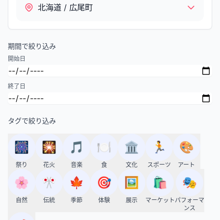
北海道 / 広尾町
期間で絞り込み
開始日
終了日
タグで絞り込み
🎆
🎇
🎵
🍽️
🏛️
🏃
🎨
祭り
花火
音楽
食
文化
スポーツ
アート
🌸
🎌
🍁
🎯
🖼️
🛍️
🎭
自然
伝統
季節
体験
展示
マーケット
パフォーマ
ンス