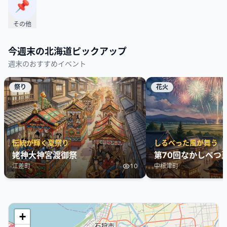
📌
その他
今週末の
北海道
ピックアップ
週末のおすすめイベント
祭り
花火
伝統が輝く夏祭り
しるべった風が舞う
姥神大神宮渡御祭
第70回なかしべつ
江差町
10
中標津町
+