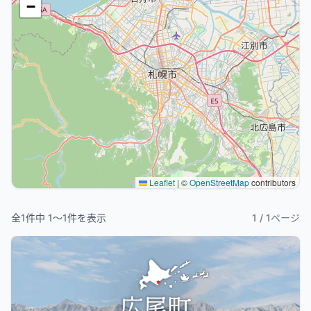
−
Leaflet
|
©
OpenStreetMap
contributors
全
1
件中
1
〜
1
件を表示
1
/
1
ページ