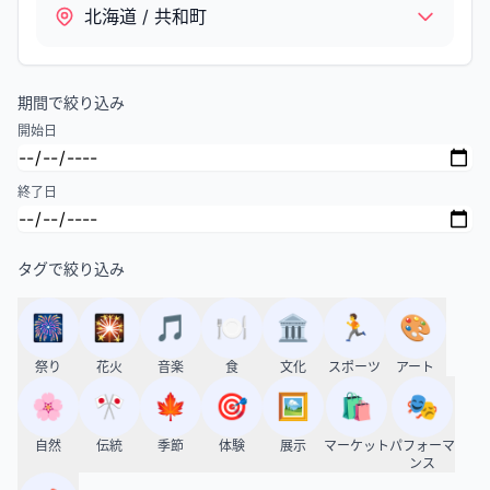
北海道 / 共和町
期間で絞り込み
開始日
終了日
タグで絞り込み
🎆
🎇
🎵
🍽️
🏛️
🏃
🎨
祭り
花火
音楽
食
文化
スポーツ
アート
🌸
🎌
🍁
🎯
🖼️
🛍️
🎭
自然
伝統
季節
体験
展示
マーケット
パフォーマ
ンス