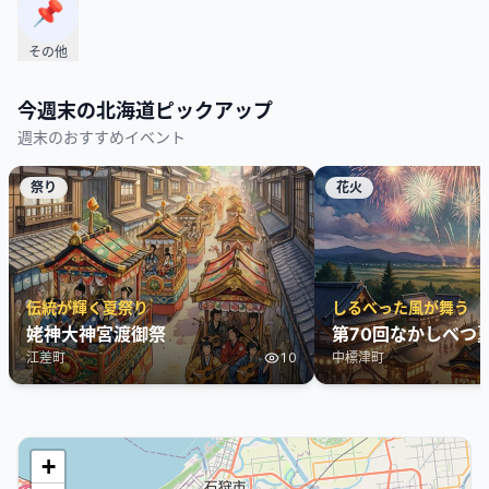
📌
その他
今週末の
北海道
ピックアップ
週末のおすすめイベント
祭り
花火
伝統が輝く夏祭り
しるべった風が舞う
姥神大神宮渡御祭
第70回なかしべつ
江差町
10
中標津町
+