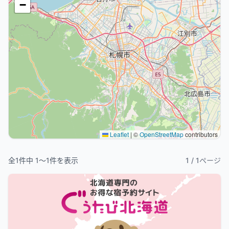
−
Leaflet
|
©
OpenStreetMap
contributors
全
1
件中
1
〜
1
件を表示
1
/
1
ページ