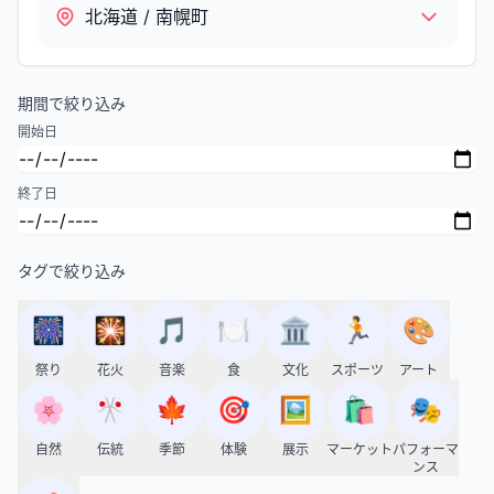
北海道 / 南幌町
期間で絞り込み
開始日
終了日
タグで絞り込み
🎆
🎇
🎵
🍽️
🏛️
🏃
🎨
祭り
花火
音楽
食
文化
スポーツ
アート
🌸
🎌
🍁
🎯
🖼️
🛍️
🎭
自然
伝統
季節
体験
展示
マーケット
パフォーマ
ンス