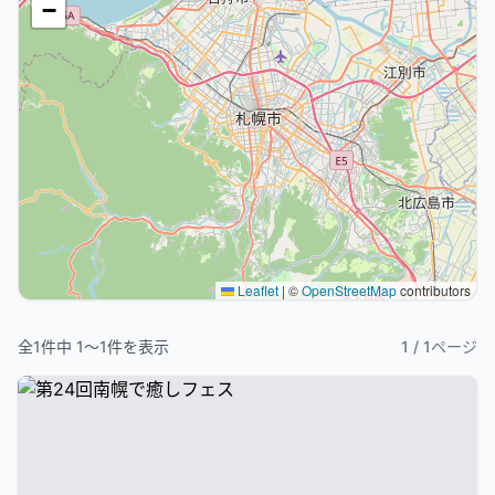
−
Leaflet
|
©
OpenStreetMap
contributors
全
1
件中
1
〜
1
件を表示
1
/
1
ページ