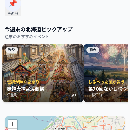
📌
その他
今週末の
北海道
ピックアップ
週末のおすすめイベント
祭り
花火
伝統が輝く夏祭り
しるべった風が舞う
姥神大神宮渡御祭
第70回なかしべつ
江差町
11
中標津町
+