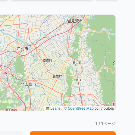
Leaflet
|
©
OpenStreetMap
contributors
1
/
1
ページ