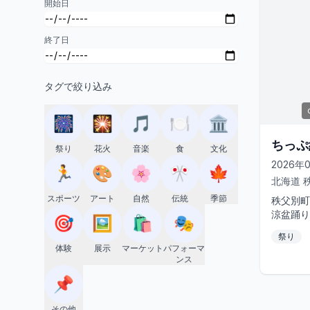
開始日
終了日
タグで絞り込み
🎆
🎇
🎵
🍽️
🏛️
ちっぷ
祭り
花火
音楽
食
文化
2026年
🏃
🎨
🌸
🎌
🍁
北海道
スポーツ
アート
自然
伝統
季節
秩父別町
涼盆踊り
🎯
🖼️
🛍️
🎭
れあいプ
祭り
りは18時
体験
展示
マーケット
パフォーマ
ンス
📌
その他