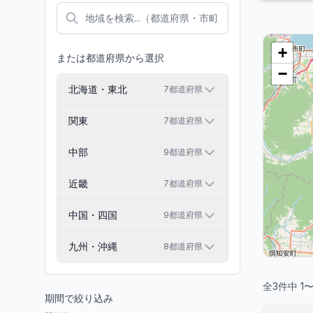
+
または都道府県から選択
−
北海道・東北
7
都道府県
関東
7
都道府県
中部
9
都道府県
近畿
7
都道府県
中国・四国
9
都道府県
九州・沖縄
8
都道府県
全
3
件中
1
期間で絞り込み