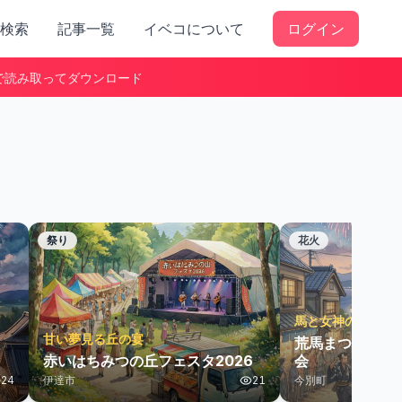
検索
記事一覧
イベコについて
ログイン
で読み取ってダウンロード
祭り
花火
馬と女神の夏祭
甘い夢見る丘の宴
荒馬まつり合同
赤いはちみつの丘フェスタ2026
会
24
伊達市
21
今別町