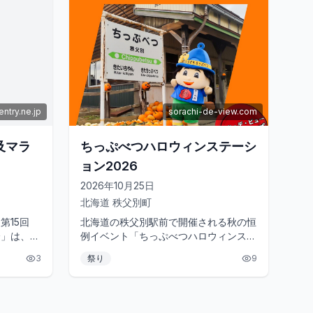
entry.ne.jp
sorachi-de-view.com
及マラ
ちっぷべつハロウィンステーシ
ョン2026
2026年10月25日
北海道
秩父別町
第15回
北海道の秩父別駅前で開催される秋の恒
会」は、収
例イベント「ちっぷべつハロウィンステ
ースを楽し
ーション」は、2026年も開催予定で
3
祭り
9
..
す。ハロウィンをテーマに、駅周辺...