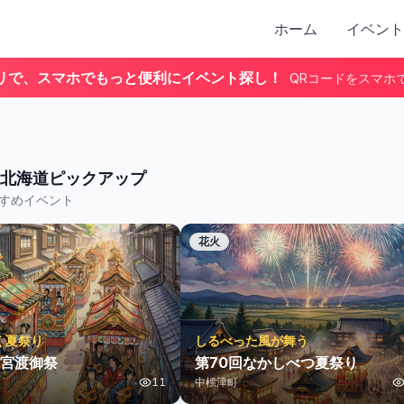
ホーム
イベント
リで、スマホでもっと便利にイベント探し！
QRコードをスマホ
北海道
ピックアップ
すめイベント
花火
く夏祭り
しるべった風が舞う
宮渡御祭
第70回なかしべつ夏祭り
11
中標津町