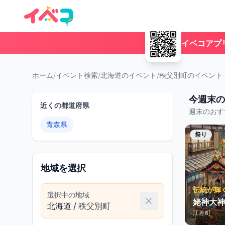
イベコアプ
ホーム
/
イベント検索
/
北海道のイベント
/
秩父別町のイベント
今週末の
近くの都道府県
週末のおす
青森県
祭り
地域を選択
伝統が輝
選択中の地域
姥神大神
北海道
/
秩父別町
江差町