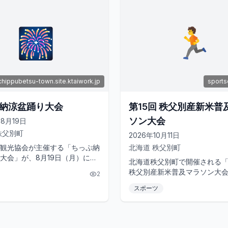
🎆
🏃
chippubetsu-town.site.ktaiwork.jp
sports
納涼盆踊り大会
第15回 秩父別産新米普
ソン大会
08月19日
秩父別町
2026年10月11日
観光協会が主催する「ちっぷ納
北海道
秩父別町
大会」が、8月19日（月）にふ
北海道秩父別町で開催される「
ラザで開催されます。子供盆踊
秩父別産新米普及マラソン大
2
から、大人盆踊りは1...
穫の秋にふさわしい爽快なレ
スポーツ
めるイベントです。「ローズガー.