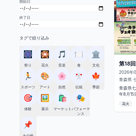
開始日
終了日
タグで絞り込み
🎆
🎇
🎵
🍽️
🏛️
第18
祭り
花火
音楽
食
文化
2026年
🏃
🎨
🌸
🎌
🍁
青森県
スポーツ
アート
自然
伝統
季節
青森県七
年8月1
🎯
🖼️
🛍️
🎭
ちのへ夏
花火
める賑や
体験
展示
マーケット
パフォーマ
ンス
📌
その他