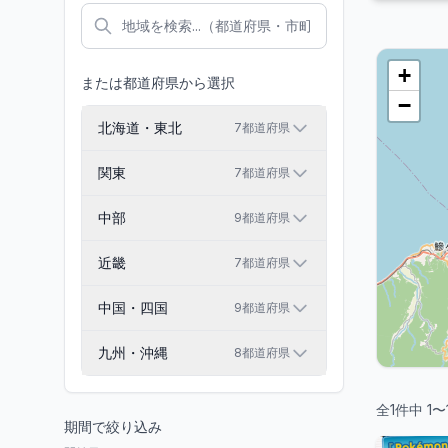
+
または都道府県から選択
−
北海道・東北
7
都道府県
関東
7
都道府県
中部
9
都道府県
近畿
7
都道府県
中国・四国
9
都道府県
九州・沖縄
8
都道府県
全
1
件中
1
〜
期間で絞り込み