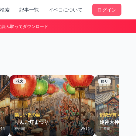
検索
記事一覧
イベコについて
ログイン
で読み取ってダウンロード
花火
祭り
楽しい夜の里
伝統が輝く夏祭り
りんご灯まつり
姥神大神宮渡御
45
板柳町
11
江差町