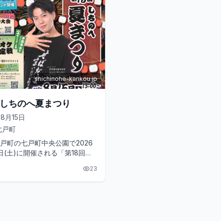
shichinohe-kankou.jp
回しちのへ夏まつり
08月15日
七戸町
戸町の七戸町中央公園で2026
5日(土)に開催される「第18回し
まつり」は、一日を通して楽し
23
かな夏イベントで...