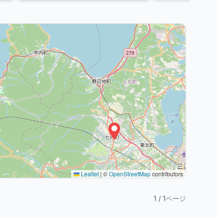
Leaflet
|
©
OpenStreetMap
contributors
1
/
1
ページ