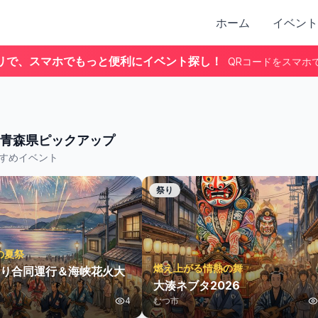
ホーム
イベント
リで、スマホでもっと便利にイベント探し！
QRコードをスマホ
青森県
ピックアップ
すめイベント
祭り
の夏祭
燃え上がる情熱の舞
り合同運行＆海峡花火大
大湊ネブタ2026
4
むつ市