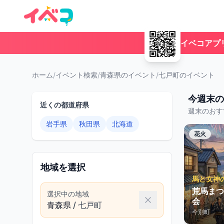
イベコアプ
ホーム
/
イベント検索
/
青森県のイベント
/
七戸町のイベント
今週末の
近くの都道府県
週末のおす
岩手県
秋田県
北海道
花火
地域を選択
馬と女神
荒馬まつ
選択中の地域
会
青森県
/
七戸町
今別町