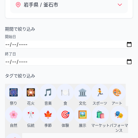
岩手県 / 釜石市
期間で絞り込み
開始日
終了日
タグで絞り込み
🎆
🎇
🎵
🍽️
🏛️
🏃
🎨
祭り
花火
音楽
食
文化
スポーツ
アート
🌸
🎌
🍁
🎯
🖼️
🛍️
🎭
自然
伝統
季節
体験
展示
マーケット
パフォーマ
ンス