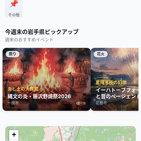
📌
その他
今週末の
岩手県
ピックアップ
週末のおすすめイベント
祭り
花火
星降る夜の幻想
炎と土の大舞踏
イーハトーブフォーラ
縄文の炎・藤沢野焼祭2026
と音のページェント
ジー
一関市
19
花巻市
+