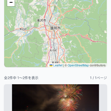
−
Leaflet
|
©
OpenStreetMap
contributors
全
2
件中
1
〜
2
件を表示
1
/
1
ページ