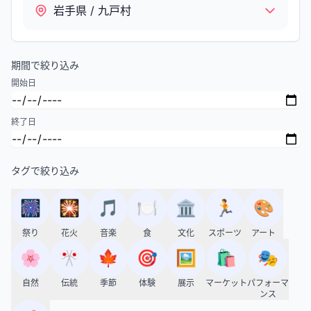
岩手県 / 九戸村
期間で絞り込み
開始日
終了日
タグで絞り込み
🎆
🎇
🎵
🍽️
🏛️
🏃
🎨
祭り
花火
音楽
食
文化
スポーツ
アート
🌸
🎌
🍁
🎯
🖼️
🛍️
🎭
自然
伝統
季節
体験
展示
マーケット
パフォーマ
ンス