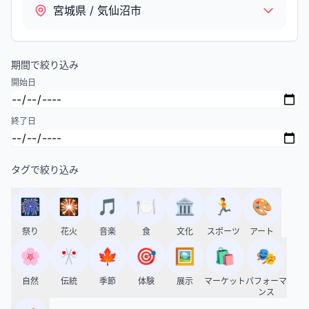
宮城県 / 気仙沼市
期間で絞り込み
開始日
終了日
タグで絞り込み
🎆
🎇
🎵
🍽️
🏛️
🏃
🎨
祭り
花火
音楽
食
文化
スポーツ
アート
🌸
🎌
🍁
🎯
🖼️
🛍️
🎭
自然
伝統
季節
体験
展示
マーケット
パフォーマ
ンス