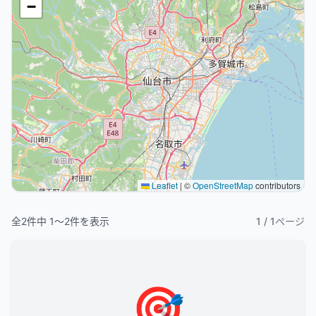
−
Leaflet
|
©
OpenStreetMap
contributors
全
2
件中
1
〜
2
件を表示
1
/
1
ページ
🎯