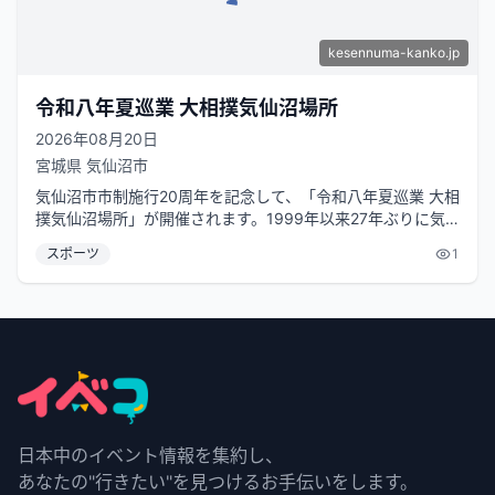
kesennuma-kanko.jp
令和八年夏巡業 大相撲気仙沼場所
2026年08月20日
宮城県
気仙沼市
気仙沼市市制施行20周年を記念して、「令和八年夏巡業 大相
撲気仙沼場所」が開催されます。1999年以来27年ぶりに気
仙沼で開催されるこのイベ...
スポーツ
1
日本中のイベント情報を集約し、
あなたの"行きたい"を見つけるお手伝いをします。