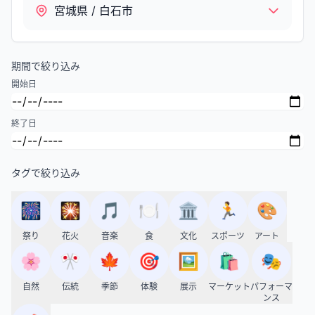
宮城県 / 白石市
期間で絞り込み
開始日
終了日
タグで絞り込み
🎆
🎇
🎵
🍽️
🏛️
🏃
🎨
祭り
花火
音楽
食
文化
スポーツ
アート
🌸
🎌
🍁
🎯
🖼️
🛍️
🎭
自然
伝統
季節
体験
展示
マーケット
パフォーマ
ンス