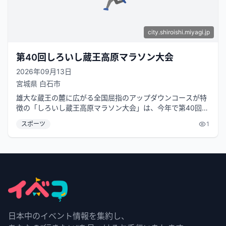
city.shiroishi.miyagi.jp
第40回しろいし蔵王高原マラソン大会
2026年09月13日
宮城県
白石市
雄大な蔵王の麓に広がる全国屈指のアップダウンコースが特
徴の「しろいし蔵王高原マラソン大会」は、今年で第40回を
迎えます。最大高低差100mの...
スポーツ
1
日本中のイベント情報を集約し、