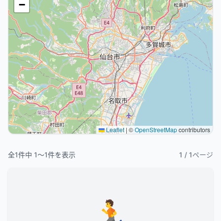
−
Leaflet
|
©
OpenStreetMap
contributors
全
1
件中
1
〜
1
件を表示
1
/
1
ページ
🏃