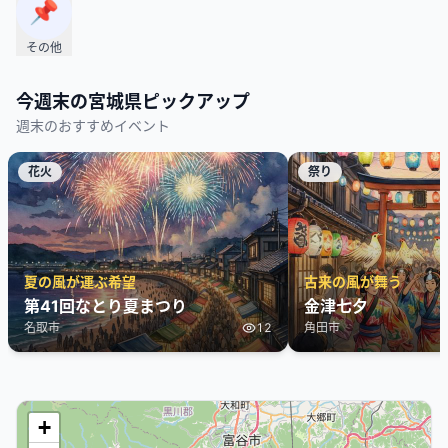
📌
その他
今週末の
宮城県
ピックアップ
週末のおすすめイベント
花火
祭り
夏の風が運ぶ希望
古来の風が舞う
第41回なとり夏まつり
金津七夕
名取市
12
角田市
+