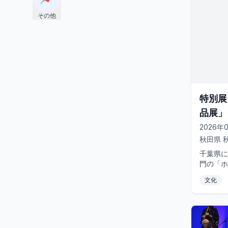
その他
特別展
品展」
2026年
秋田県
千葉県に
門の「ホ
された6
文化
本草介、