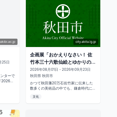
akibi.ac.jp
city.akita.lg.jp
企画展「おかえりなさい！ 佐
竹本三十六歌仙絵とゆかりの名
8月25日
品」
2026年08月01日 - 2026年09月23日
センターで
秋田県
秋田市
2026」
かつて秋田藩20万石佐竹家に伝来した
雑がみ」を
数多くの美術品の中でも、鎌倉時代に制
.
作された最高傑作と名高い歌仙絵の優品
文化
「佐竹本三十六歌仙絵」に焦点を当...