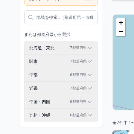
+
−
または都道府県から選択
北海道・東北
7
都道府県
関東
7
都道府県
中部
9
都道府県
近畿
7
都道府県
中国・四国
9
都道府県
九州・沖縄
8
都道府県
全
7
件中
1