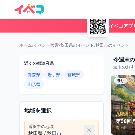
イベコアプ
ホーム
/
イベント検索
/
秋田県のイベント
/
秋田市のイベント
今週末の
近くの都道府県
週末のおす
青森県
岩手県
宮城県
祭り
山形県
地域を選択
八郎潟に
第58回
選択中の地域
潟上市
秋田県
/
秋田市