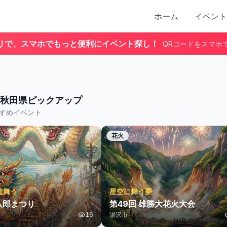
ホーム
イベント
リで、スマホでもっと便利にイベント探し！
QRコードをスマホ
秋田県
ピックアップ
すめイベント
花火
龍舞う
星空に舞う夢
八郎まつり
第49回 雄勝大花火大会
16
湯沢市