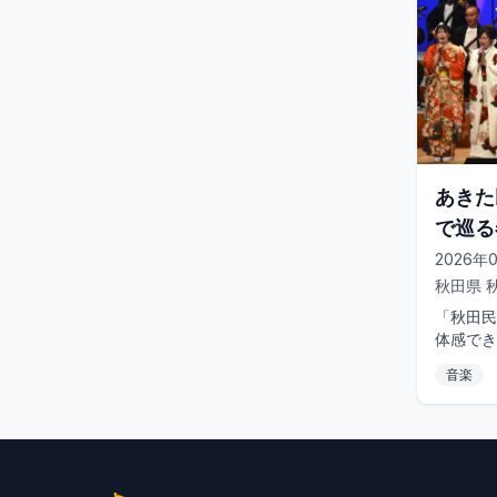
あきた
で巡る
2026年
秋田県
「秋田民
体感でき
芸能で巡
音楽
す。全国