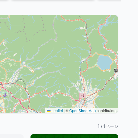
Leaflet
|
©
OpenStreetMap
contributors
1
/
1
ページ