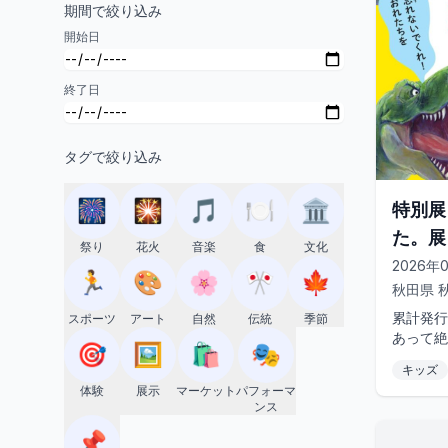
期間で絞り込み
開始日
終了日
タグで絞り込み
🎆
🎇
🎵
🍽️
🏛️
特別展
た。展
祭り
花火
音楽
食
文化
2026年0
🏃
🎨
🌸
🎌
🍁
秋田県
累計発行
スポーツ
アート
自然
伝統
季節
あって絶
🎯
🖼️
🛍️
🎭
話題の特
キッズ
す。本展
体験
展示
マーケット
パフォーマ
ンス
📌