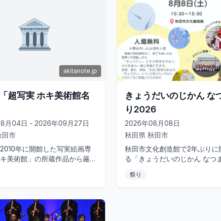
🏛️
akitanote.jp
「超写実 ホキ美術館名
きょうだいのじかん な
り2026
08月04日 - 2026年09月27日
2026年08月08日
秋田市
秋田県
秋田市
2010年に開館した写実絵画専
秋田市文化創造館で2年ぶりに
キ美術館」の所蔵作品から厳選
る「きょうだいのじかん なつ
4点を展示する特別展です。森
2026」は、子どもから大人ま
祭り
野田弘志といった日本を...
る夏祭りです。多くの方々の協力