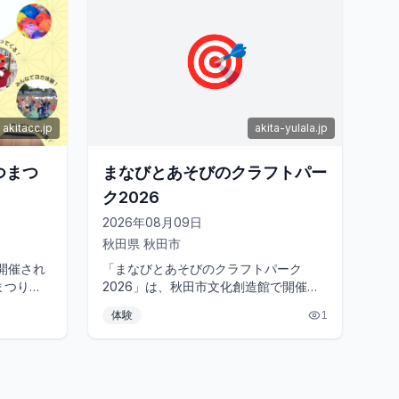
🎯
akitacc.jp
akita-yulala.jp
つまつ
まなびとあそびのクラフトパー
ク2026
2026年08月09日
秋田県
秋田市
開催され
「まなびとあそびのクラフトパーク
まつり
2026」は、秋田市文化創造館で開催さ
で楽しめ
れる、親子で楽しめるクラフトイベント
体験
1
の...
です。ワークショップや飲食ブース、...