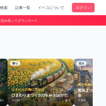
検索
記事一覧
イベコについて
ログイン
で読み取ってダウンロード
祭り
花火
馬と女神の夏祭
ひまわりの海に浮かぶ
荒馬まつり合同
ひまわりまつり2026 in おおがた
会
2
大潟村
3
今別町