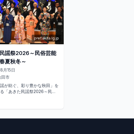
pref.akita.lg.jp
民謡祭2026～民俗芸能
春夏秋冬～
08月15日
秋田市
謡が紡ぐ、彩り豊かな秋田」を
る「あきた民謡祭2026～民俗
る春夏秋冬～」が開催されま
大会優勝経験者による民謡...