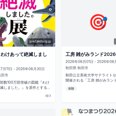
🎯
pref.akita.lg.jp
 わけあって絶滅しまし
工房 雑がみランド2026
2026年08月01日 - 2026年0
秋田県
秋田市
7月11日 - 2026年08月30日
秋田市
秋田公立美術大学サテライト
開催される「工房 雑がみランド
部数100万部突破の図鑑『わけ
は、チラシや包装紙などの「
滅しました。』を原作とする、
体験
使い、自由にものづくりが楽し..
別展が東北地方で初開催されま
3
では、「優しすぎて絶滅...