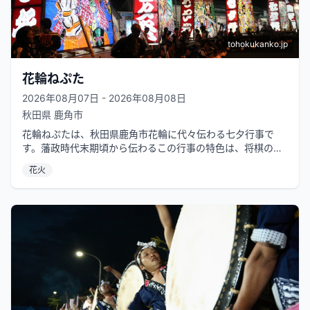
tohokukanko.jp
花輪ねぷた
2026年08月07日 - 2026年08月08日
秋田県
鹿角市
花輪ねぷたは、秋田県鹿角市花輪に代々伝わる七夕行事で
す。藩政時代末期頃から伝わるこの行事の特色は、将棋の駒
形をした10台の高さ5m余りの王将...
花火