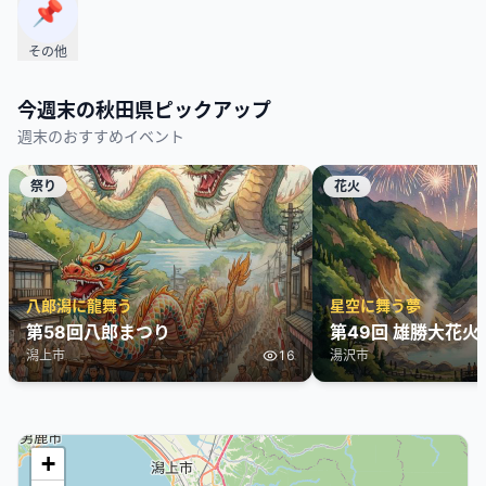
📌
その他
今週末の
秋田県
ピックアップ
週末のおすすめイベント
祭り
花火
八郎潟に龍舞う
星空に舞う夢
第58回八郎まつり
第49回 雄勝大花火
潟上市
16
湯沢市
+