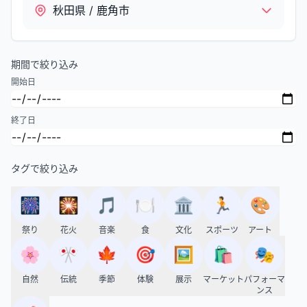
秋田県 / 鹿角市
期間で絞り込み
開始日
終了日
タグで絞り込み
🎆
🎇
🎵
🍽️
🏛️
🏃
🎨
祭り
花火
音楽
食
文化
スポーツ
アート
🌸
🎌
🍁
🎯
🖼️
🛍️
🎭
自然
伝統
季節
体験
展示
マーケット
パフォーマ
ンス