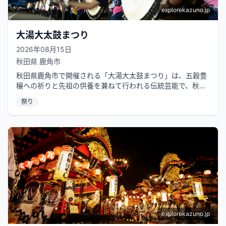
explorekazuno.jp
大湯大太鼓まつり
2026年08月15日
秋田県
鹿角市
秋田県鹿角市で開催される「大湯大太鼓まつり」は、五穀豊
穣への祈りと先祖の供養を兼ねて行われる伝統芸能で、秋田
県の民俗無形文化財に指定されてい...
祭り
explorekazuno.jp