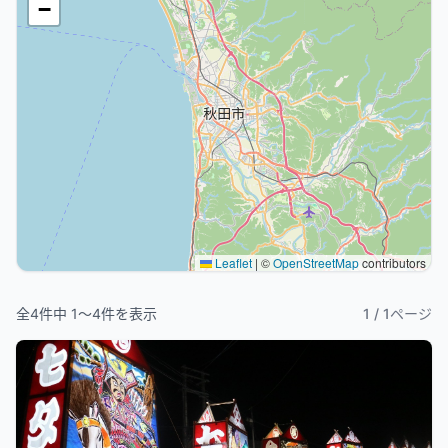
−
Leaflet
|
©
OpenStreetMap
contributors
全
4
件中
1
〜
4
件を表示
1
/
1
ページ