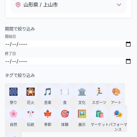
山形県 / 上山市
期間で絞り込み
開始日
終了日
タグで絞り込み
🎆
🎇
🎵
🍽️
🏛️
🏃
🎨
祭り
花火
音楽
食
文化
スポーツ
アート
🌸
🎌
🍁
🎯
🖼️
🛍️
🎭
自然
伝統
季節
体験
展示
マーケット
パフォーマ
ンス