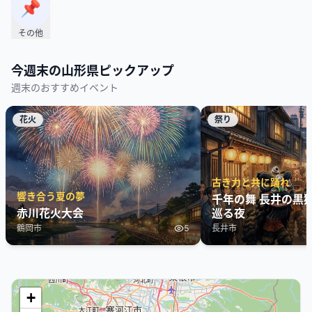
📌
その他
今週末の
山形県
ピックアップ
週末のおすすめイベント
花火
祭り
古き力と共に踊れ
響き合う夏の夢
千年の舞 長井の黒
赤川花火大会
巡る夜
鶴岡市
5
長井市
+