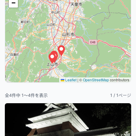
−
Leaflet
|
©
OpenStreetMap
contributors
全
4
件中
1
〜
4
件を表示
1
/
1
ページ