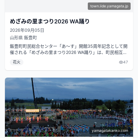
town.iide.yamagata.jp
めざみの里まつり2026 WA踊り
2026年09月05日
山形県
飯豊町
飯豊町町民総合センター「あ～す」開館35周年記念として開
催される「めざみの里まつり2026 WA踊り」は、町民相互の
交流促進を目指すイベント...
花火
47
yamagatakanko.com