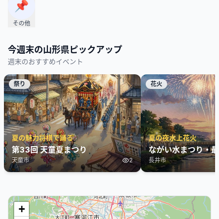
📌
その他
今週末の
山形県
ピックアップ
週末のおすすめイベント
祭り
花火
夏の魅力将棋で踊る
夏の夜水上花火
第33回 天童夏まつり
ながい水まつり・最
天童市
2
長井市
+