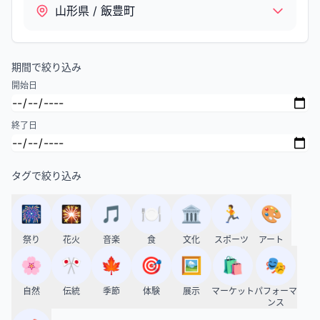
山形県 / 飯豊町
期間で絞り込み
開始日
終了日
タグで絞り込み
🎆
🎇
🎵
🍽️
🏛️
🏃
🎨
祭り
花火
音楽
食
文化
スポーツ
アート
🌸
🎌
🍁
🎯
🖼️
🛍️
🎭
自然
伝統
季節
体験
展示
マーケット
パフォーマ
ンス