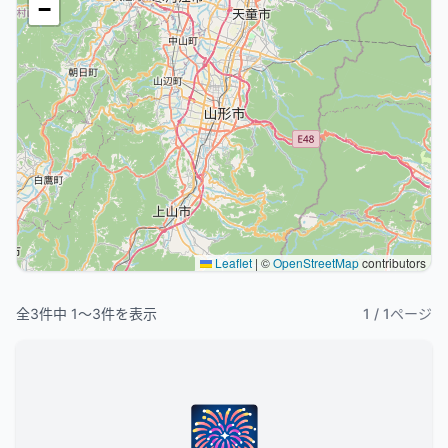
−
Leaflet
|
©
OpenStreetMap
contributors
全
3
件中
1
〜
3
件を表示
1
/
1
ページ
🎆