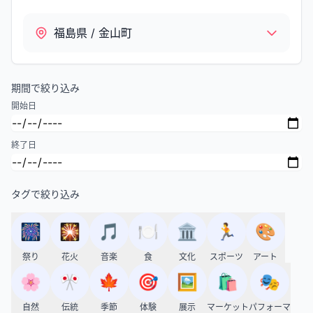
福島県 / 金山町
期間で絞り込み
開始日
終了日
タグで絞り込み
🎆
🎇
🎵
🍽️
🏛️
🏃
🎨
祭り
花火
音楽
食
文化
スポーツ
アート
🌸
🎌
🍁
🎯
🖼️
🛍️
🎭
自然
伝統
季節
体験
展示
マーケット
パフォーマ