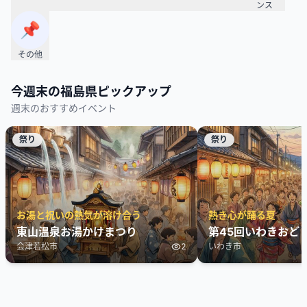
ンス
📌
その他
今週末の
福島県
ピックアップ
週末のおすすめイベント
祭り
祭り
お湯と祝いの熱気が溶け合う
熱き心が踊る夏
東山温泉お湯かけまつり
第45回いわきおど
会津若松市
2
いわき市