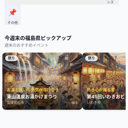
ンス
📌
その他
今週末の
福島県
ピックアップ
週末のおすすめイベント
祭り
祭り
お湯と祝いの熱気が溶け合う
熱き心が踊る夏
東山温泉お湯かけまつり
第45回いわきおど
会津若松市
5
いわき市