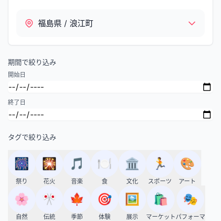
福島県 / 浪江町
期間で絞り込み
開始日
終了日
タグで絞り込み
🎆
🎇
🎵
🍽️
🏛️
🏃
🎨
祭り
花火
音楽
食
文化
スポーツ
アート
🌸
🎌
🍁
🎯
🖼️
🛍️
🎭
自然
伝統
季節
体験
展示
マーケット
パフォーマ