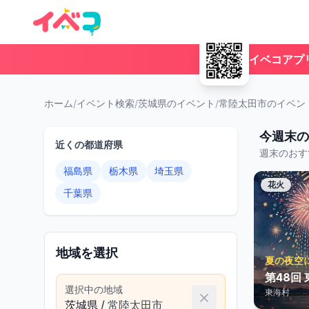
イベコアプ
ホーム
/
イベント検索
/
茨城県のイベント
/
常陸太田市のイベン
今週末の
近くの都道府県
週末のおす
福島県
栃木県
埼玉県
花火
千葉県
地域を選択
夏の夜空
第48回
選択中の地域
東海村
茨城県
/
常陸太田市