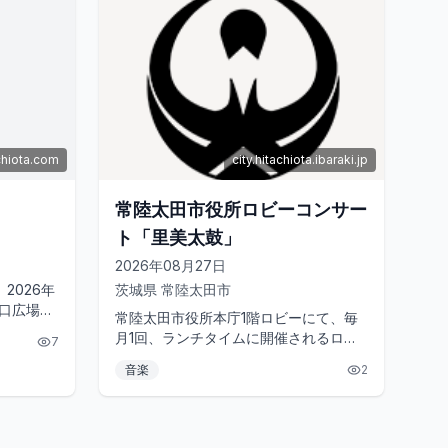
chiota.com
city.hitachiota.ibaraki.jp
常陸太田市役所ロビーコンサー
ト「里美太鼓」
2026年08月27日
2026年
茨城県
常陸太田市
西口広場に
常陸太田市役所本庁1階ロビーにて、毎
ントのオー
月1回、ランチタイムに開催されるロビ
7
ーコンサート。8月27日（木）には、和
音楽
2
太鼓グループ「里美太鼓」が出演...