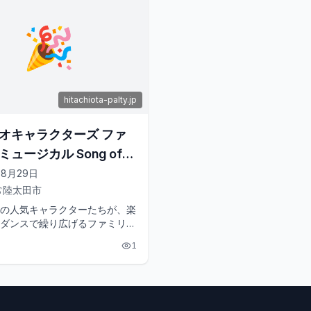
🎉
hitachiota-palty.jp
オキャラクターズ ファ
ュージカル Song of
08月29日
常陸太田市
の人気キャラクターたちが、楽
ダンスで繰り広げるファミリー
ル「Song of Life」が、茨城
1
田市で開催さ...