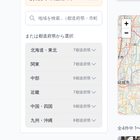
+
−
または都道府県から選択
北海道・東北
7
都道府県
関東
7
都道府県
中部
9
都道府県
近畿
7
都道府県
中国・四国
9
都道府県
九州・沖縄
8
都道府県
全
4
件中
1