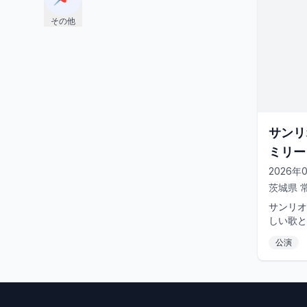
その他
サンリ
ミリーミ
Life
2026年
茨城県
サンリオ
しい歌と
ミュージカ
公演
県常陸太