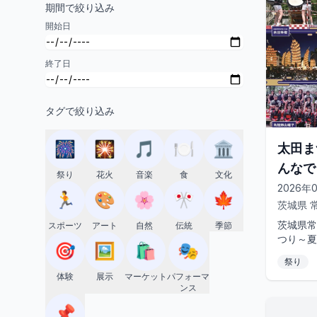
期間で絞り込み
開始日
終了日
タグで絞り込み
🎆
🎇
🎵
🍽️
🏛️
太田ま
んなで
祭り
花火
音楽
食
文化
2026年
🏃
🎨
🌸
🎌
🍁
茨城県
茨城県常
スポーツ
アート
自然
伝統
季節
つり～夏
🎯
🖼️
🛍️
🎭
ョイ～」
祭り
周年を記
体験
展示
マーケット
パフォーマ
ンス
📌