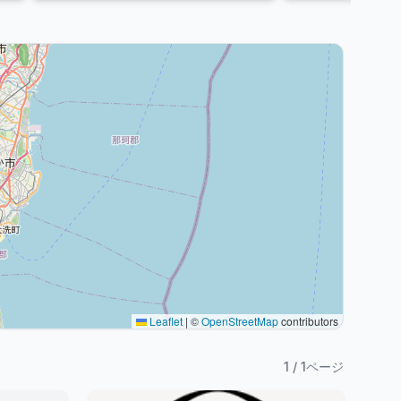
Leaflet
|
©
OpenStreetMap
contributors
1
/
1
ページ