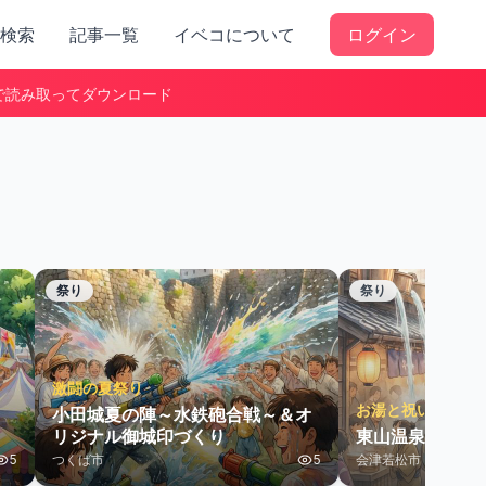
検索
記事一覧
イベコについて
ログイン
で読み取ってダウンロード
祭り
祭り
激闘の夏祭り
お湯と祝いの熱気
小田城夏の陣～水鉄砲合戦～＆オ
リジナル御城印づくり
東山温泉お湯か
5
つくば市
5
会津若松市