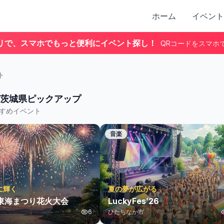
ホーム
イベント
リで、スマホでもっと便利にイベント探し！
QRコードをスマホ
ト
茨城県
ピックアップ
すめイベント
音楽
に輝く
夏の夢が広がる
 東海まつり花火大会
LuckyFes’26
6
ひたちなか市