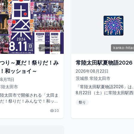
🎆
prtimes.jp
kanko-hita
つり～夏だ！祭りだ！み
常陸太田駅夏物語2026
！和ッショイ～
2026年08月22日
茨城県
常陸太田市
08月11日
常陸太田市
「常陸太田駅夏物語2026」は、
8月22日（土）に常陸太田駅
陸太田市で開催される「太田ま
て開催される祭典です。イベ
だ！祭りだ！みんなで！和ッシ
祭り
プニングでは、マシコタツ...
は、市制施行70周年・合併20
10
念して開催される、常陸...