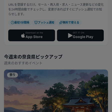
URLを登録するだけ。セール・再入荷・求人・ニュース更新などの変化
を24時間自動でチェックし、変更があればすぐにプッシュ通知でお知
らせします。
最短1分間隔
プッシュ通知
無料で使える
Download on the
GET IT ON
App Store
Google Play
今週末の
奈良県
ピックアップ
週末のおすすめイベント
祭り