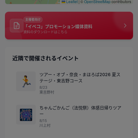
Leaflet
|
©
OpenStreetMap
contributors
主催者向け
「イベコ」プロモーション媒体資料
資料のダウンロードはこちら
近隣で開催されるイベント
ツアー・オブ・奈良・まほろば2026 夏ス
🏃
テージ・東吉野コース
8/23
東吉野村
ちゃんごかんご（法悦祭）体感日帰りツア
🎆
ー
8/15
川上村