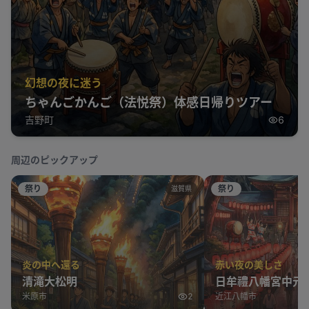
幻想の夜に迷う
ちゃんごかんご（法悦祭）体感日帰りツアー
吉野町
6
周辺のピックアップ
祭り
祭り
滋賀県
炎の中へ還る
赤い夜の美しさ
清滝大松明
日牟禮八幡宮中元
米原市
2
近江八幡市