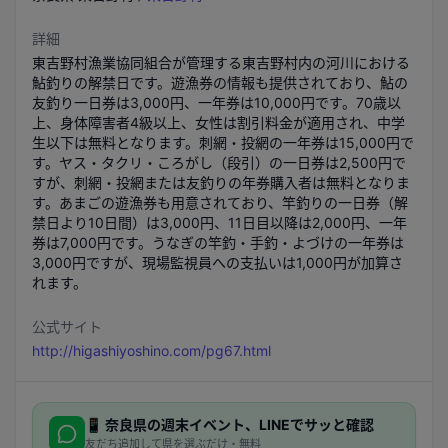
詳細
東吉野村漁業協同組合が管理する東吉野村内の河川における
鮎釣りの解禁日です。遊漁券の情報も提供されており、鮎の
友釣り一日券は3,000円、一年券は10,000円です。70歳以
上、身体障害者4級以上、女性は割引料金が適用され、中学
生以下は無料となります。刺網・投網の一年券は15,000円で
す。ヤス・タクリ・ころがし（段引）の一日券は2,500円で
すが、刺網・投網または友釣りの年券購入者は無料となりま
す。あまごの遊漁券も用意されており、竿釣りの一日券（解
禁日より10日間）は3,000円、11日目以降は2,000円、一年
券は7,000円です。うなぎの竿釣・手釣・よづけの一年券は
3,000円ですが、現場監視員への支払いは1,000円が加算さ
れます。
公式サイト
http://higashiyoshino.com/pg67.html
📱
奈良県
の週末イベント、LINEでサッと確認
友だち追加して県を選ぶだけ・無料