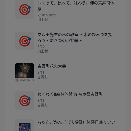
つくって、比べて、味わう。柿の葉寿司体
🎯
験
7/30〜8/22
川上村
マルモ先生の木の教室 ～木のひみつを探
🎯
ろう・あきつの小野編～
8/22
川上村
吉野町花火大会
8/11
吉野町
わくわく!!森林体験 in 奈良県吉野町
🎯
8/11
吉野町
ちゃんごかんご（法悦祭）体感日帰りツア
🎆
ー