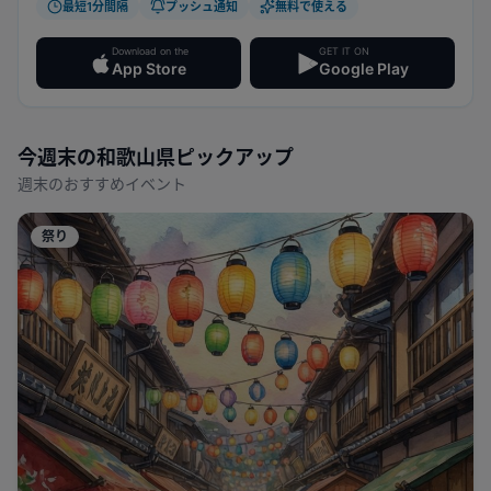
最短1分間隔
プッシュ通知
無料で使える
Download on the
GET IT ON
App Store
Google Play
今週末の
和歌山県
ピックアップ
週末のおすすめイベント
祭り