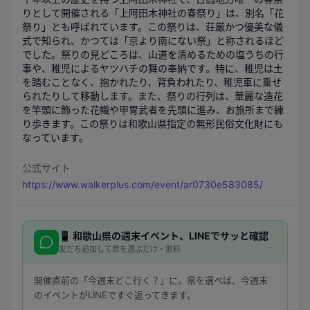
りとして開催される「上阿田木神社の春祭り」は、別名「花
祭り」とも呼ばれています。この祭りは、荘厳かつ優美な儀
式で知られ、かつては「京より南にない祭」と称されるほど
でした。祭りの見どころは、山道を清めるための塩うちの行
事や、稚児によるヤツハチの舞の奉納です。特に、稚児は土
を踏むことなく、抱かれたり、背負われたり、稚児車に乗せ
られたりして移動します。また、祭りの行列は、華麗な造花
を竿頭に飾った花幟や甲冑武者を先頭に進み、お旅所まで練
り歩きます。この祭りは和歌山県指定の無形民俗文化財にも
なっています。
公式サイト
https://www.walkerplus.com/event/ar0730e583085/
📱
和歌山県
の週末イベント、LINEでサッと確認
友だち追加して県を選ぶだけ・無料
開催直前の「今週末どこ行く？」に。県を選べば、今週末
のイベントがLINEですぐ返ってきます。