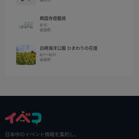
御坊市
興国寺燈籠焼
8/15
由良町
白崎海洋公園 ひまわりの花壇
8/1〜8/31
由良町
日本中のイベント情報を集約し、