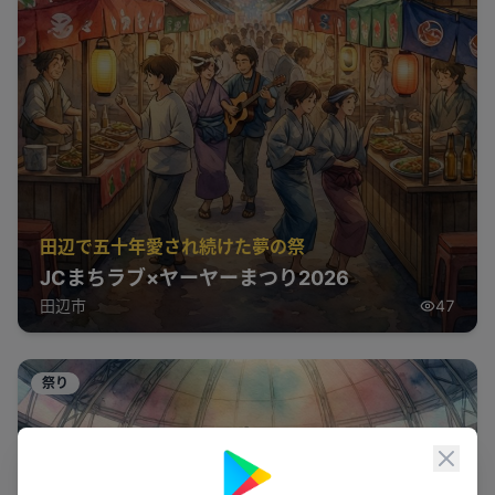
田辺で五十年愛され続けた夢の祭
JCまちラブ×ヤーヤーまつり2026
田辺市
47
祭り
閉じ