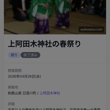
walkerplus.com
上阿田木神社の春祭り
祭り
終了済み
開催期間
2026年04月29日(水)
開催地
和歌山県
日高川町
/
上阿田木神社
詳細
千年以上の歴史を持つ上阿田木神社で、日高地方唯一の春祭