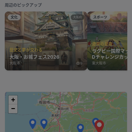
周辺のピックアップ
文化
スポーツ
大阪府
激突の夏夜
歴史と夢が交わる
ラグビー国際マッ
大阪・お城フェス2026
Dチャレンジカップ
表 vs オーストラ
大阪市
9
東大阪市
+
−