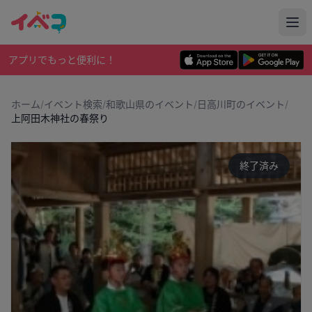
アプリでもっと便利に！
ホーム
/
イベント検索
/
和歌山県のイベント
/
日高川町のイベント
/
上阿田木神社の春祭り
終了済み