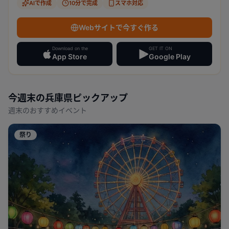
AIで作成
10分で完成
スマホ対応
Webサイトで今すぐ作る
Download on the
GET IT ON
App Store
Google Play
今週末の
兵庫県
ピックアップ
週末のおすすめイベント
祭り