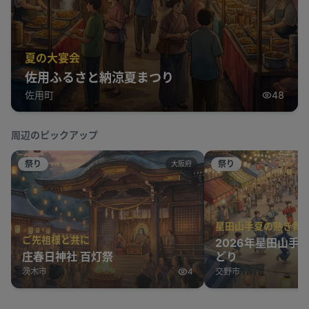
夏の大宴会
佐用ふるさと納涼夏まつり
佐用町
48
周辺のピックアップ
祭り
祭り
大阪府
星田山手夏の熱き舞
ご先祖様と共に
2026年星田山手
庄春日神社 百灯祭
どり
茨木市
4
交野市