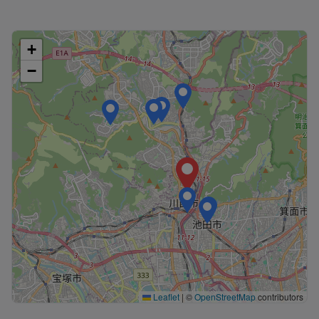
+
−
Leaflet
|
©
OpenStreetMap
contributors