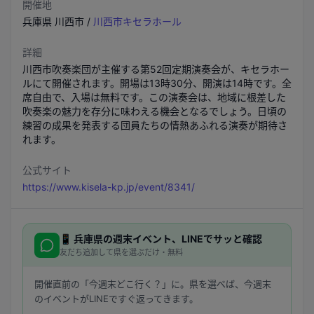
開催地
兵庫県
川西市
/
川西市キセラホール
詳細
川西市吹奏楽団が主催する第52回定期演奏会が、キセラホー
ルにて開催されます。開場は13時30分、開演は14時です。全
席自由で、入場は無料です。この演奏会は、地域に根差した
吹奏楽の魅力を存分に味わえる機会となるでしょう。日頃の
練習の成果を発表する団員たちの情熱あふれる演奏が期待さ
れます。
公式サイト
https://www.kisela-kp.jp/event/8341/
📱
兵庫県
の週末イベント、LINEでサッと確認
友だち追加して県を選ぶだけ・無料
開催直前の「今週末どこ行く？」に。県を選べば、今週末
のイベントがLINEですぐ返ってきます。