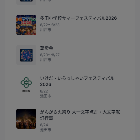
多田小学校サマーフェスティバル2026
8/22〜8/23
川西市
萬燈会
🎆
8/23〜8/27
川西市
いけだ・いらっしゃいフェスティバル
2026
8/22
池田市
がんがら火祭り 大一文字点灯・大文字献
灯行事
8/24
池田市